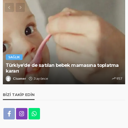
SAĞLIK
Alzheimer riskini azaltıyor: Bunu mutlaka deneyin
Cisamer
3 ay önce
1.3k
BIZI TAKIP EDIN