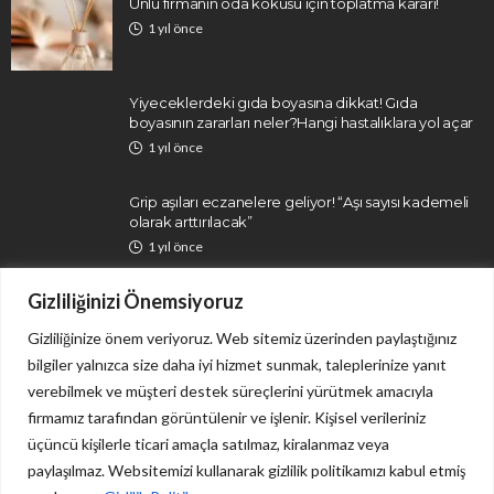
Ünlü firmanın oda kokusu için toplatma kararı!
1 yıl önce
Yiyeceklerdeki gıda boyasına dikkat! Gıda
boyasının zararları neler?Hangi hastalıklara yol açar
1 yıl önce
Grip aşıları eczanelere geliyor! “Aşı sayısı kademeli
olarak arttırılacak”
1 yıl önce
Gizliliğinizi Önemsiyoruz
Gizliliğinize önem veriyoruz. Web sitemiz üzerinden paylaştığınız
bilgiler yalnızca size daha iyi hizmet sunmak, taleplerinize yanıt
verebilmek ve müşteri destek süreçlerini yürütmek amacıyla
firmamız tarafından görüntülenir ve işlenir. Kişisel verileriniz
İletişim
Gizlilik Politikası
üçüncü kişilerle ticari amaçla satılmaz, kiralanmaz veya
paylaşılmaz. Websitemizi kullanarak gizlilik politikamızı kabul etmiş