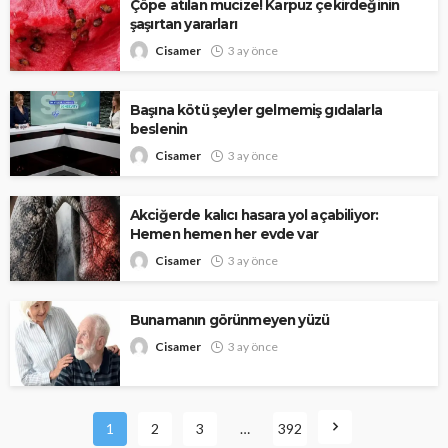
Çöpe atılan mucize! Karpuz çekirdeğinin
şaşırtan yararları
Cisamer
3 ay önce
Başına kötü şeyler gelmemiş gıdalarla
beslenin
Cisamer
3 ay önce
Akciğerde kalıcı hasara yol açabiliyor:
Hemen hemen her evde var
Cisamer
3 ay önce
Bunamanın görünmeyen yüzü
Cisamer
3 ay önce
1
2
3
…
392