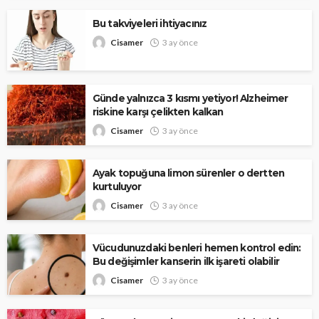
Bu takviyeleri ihtiyacınız
Cisamer
3 ay önce
Günde yalnızca 3 kısmı yetiyor! Alzheimer
riskine karşı çelikten kalkan
Cisamer
3 ay önce
Ayak topuğuna limon sürenler o dertten
kurtuluyor
Cisamer
3 ay önce
Vücudunuzdaki benleri hemen kontrol edin:
Bu değişimler kanserin ilk işareti olabilir
Cisamer
3 ay önce