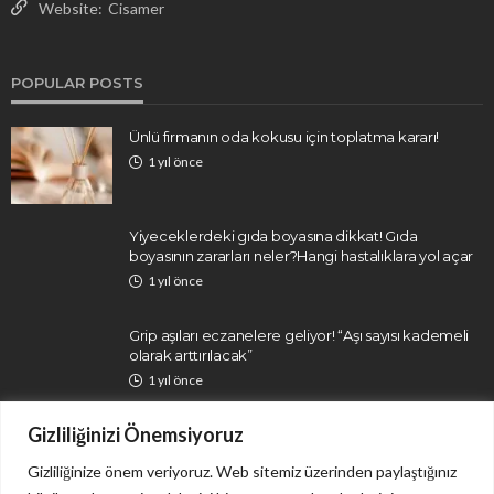
Website:
Cisamer
POPULAR POSTS
Ünlü firmanın oda kokusu için toplatma kararı!
1 yıl önce
Yiyeceklerdeki gıda boyasına dikkat! Gıda
boyasının zararları neler?Hangi hastalıklara yol açar
1 yıl önce
Grip aşıları eczanelere geliyor! “Aşı sayısı kademeli
olarak arttırılacak”
1 yıl önce
Gizliliğinizi Önemsiyoruz
Gizliliğinize önem veriyoruz. Web sitemiz üzerinden paylaştığınız