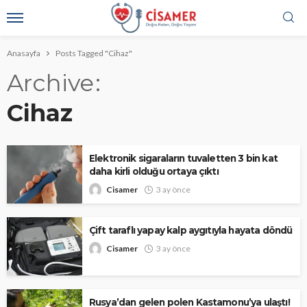
Anasayfa
Posts Tagged "Cihaz"
Archive
Cihaz
Elektronik sigaraların tuvaletten 3 bin kat
daha kirli olduğu ortaya çıktı
Cisamer
3 ay önce
Çift taraflı yapay kalp aygıtıyla hayata döndü
Cisamer
3 ay önce
Rusya’dan gelen polen Kastamonu’ya ulaştı!