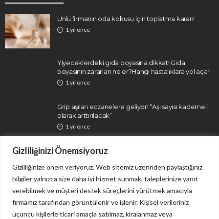
Ünlü firmanın oda kokusu için toplatma kararı!
1 yıl önce
Yiyeceklerdeki gıda boyasına dikkat! Gıda
boyasının zararları neler?Hangi hastalıklara yol açar
1 yıl önce
Grip aşıları eczanelere geliyor! “Aşı sayısı kademeli
olarak arttırılacak”
1 yıl önce
Gizliliğinizi Önemsiyoruz
Gizliliğinize önem veriyoruz. Web sitemiz üzerinden paylaştığınız
bilgiler yalnızca size daha iyi hizmet sunmak, taleplerinize yanıt
verebilmek ve müşteri destek süreçlerini yürütmek amacıyla
firmamız tarafından görüntülenir ve işlenir. Kişisel verileriniz
İletişim
Gizlilik Politikası
üçüncü kişilerle ticari amaçla satılmaz, kiralanmaz veya