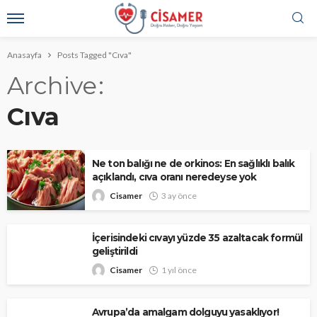
Anasayfa
Posts Tagged "Cıva"
Archive
Cıva
Ne ton balığı ne de orkinos: En sağlıklı balık
açıklandı, cıva oranı neredeyse yok
Cisamer
3 ay önce
İçerisindeki cıvayı yüzde 35 azaltacak formül
geliştirildi
Cisamer
1 yıl önce
Avrupa’da amalgam dolguyu yasaklıyor!