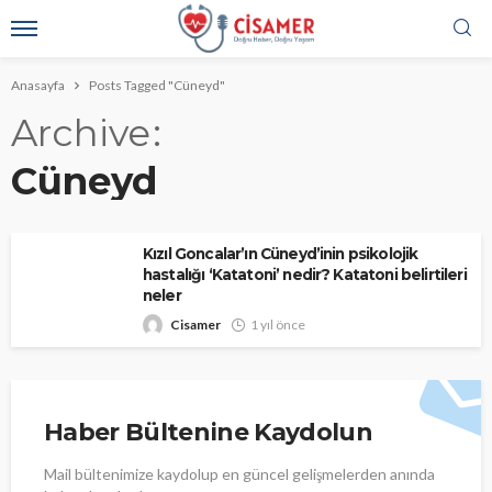
Anasayfa
Posts Tagged "Cüneyd"
Archive
Cüneyd
Kızıl Goncalar’ın Cüneyd’inin psikolojik
hastalığı ‘Katatoni’ nedir? Katatoni belirtileri
neler
Cisamer
1 yıl önce
Haber Bültenine Kaydolun
Mail bültenimize kaydolup en güncel gelişmelerden anında