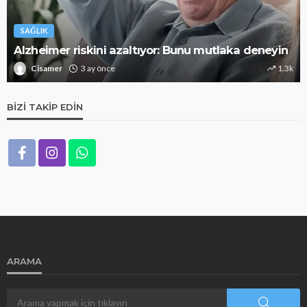
SAĞLIK
Alzheimer riskini azaltıyor: Bunu mutlaka deneyin
Cisamer
3 ay önce
1.3k
BIZI TAKIP EDIN
ARAMA