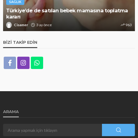
SAĞLIK
Türkiye’de de satılan bebek mamasına toplatma
kararı
Cisamer
3 ay önce
963
BIZI TAKIP EDIN
ARAMA