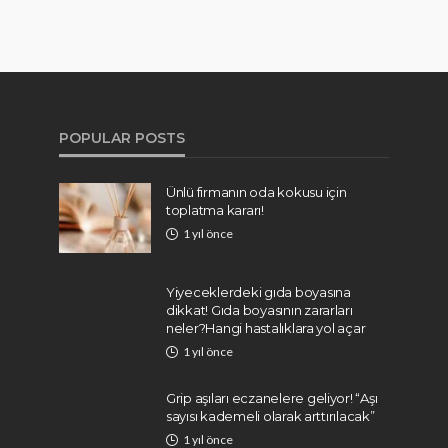
POPULAR POSTS
Ünlü firmanın oda kokusu için
toplatma kararı!
1 yıl önce
Yiyeceklerdeki gıda boyasına
dikkat! Gıda boyasının zararları
neler?Hangi hastalıklara yol açar
1 yıl önce
Grip aşıları eczanelere geliyor! “Aşı
sayısı kademeli olarak arttırılacak”
1 yıl önce