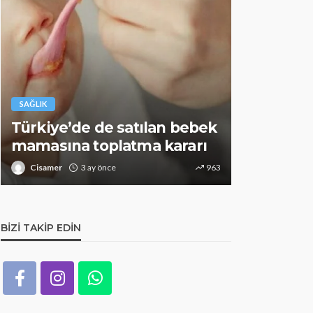
SAĞLIK
SAĞLIK
Türkiye’de de satılan bebek
Alzheimer 
mamasına toplatma kararı
Bunu mut
Cisamer
3 ay önce
963
Cisamer
BIZI TAKIP EDIN