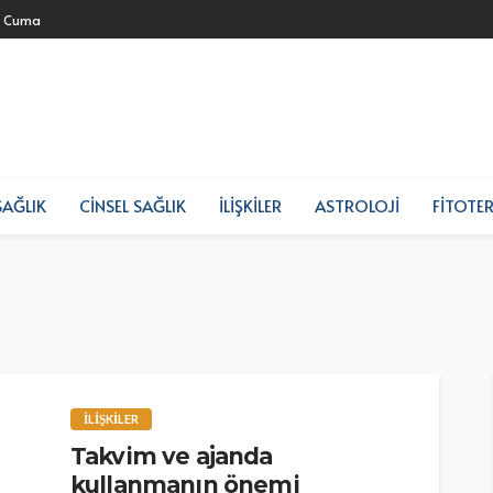
- Cuma
SAĞLIK
CINSEL SAĞLIK
İLIŞKILER
ASTROLOJI
FITOTER
İLIŞKILER
Takvim ve ajanda
kullanmanın önemi