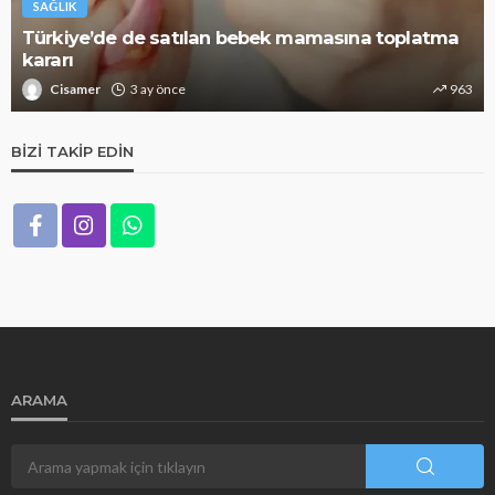
SAĞLIK
SAĞ
ürkiye’de de satılan bebek mamasına toplatma
ararı
Alz
Cisamer
3 ay önce
963
BIZI TAKIP EDIN
ARAMA