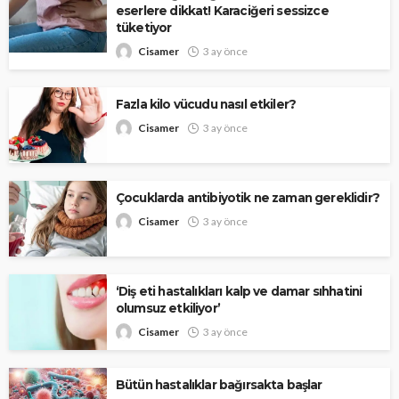
eserlere dikkat! Karaciğeri sessizce
tüketiyor
Cisamer
3 ay önce
Fazla kilo vücudu nasıl etkiler?
Cisamer
3 ay önce
Çocuklarda antibiyotik ne zaman gereklidir?
Cisamer
3 ay önce
‘Diş eti hastalıkları kalp ve damar sıhhatini
olumsuz etkiliyor’
Cisamer
3 ay önce
Bütün hastalıklar bağırsakta başlar