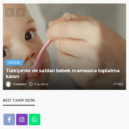
SAĞLIK
Alzheimer riskini azaltıyor: Bunu mutlaka deneyin
Cisamer
3 ay önce
1.3k
BIZI TAKIP EDIN