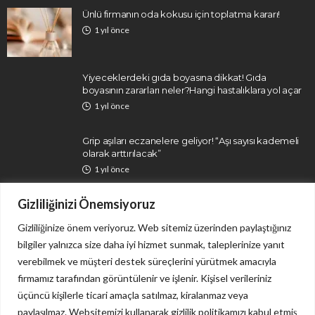
Ünlü firmanın oda kokusu için toplatma kararı!
1 yıl önce
Yiyeceklerdeki gıda boyasına dikkat! Gıda
boyasının zararları neler?Hangi hastalıklara yol açar
1 yıl önce
Grip aşıları eczanelere geliyor! “Aşı sayısı kademeli
olarak arttırılacak”
1 yıl önce
Gizliliğinizi Önemsiyoruz
Gizliliğinize önem veriyoruz. Web sitemiz üzerinden paylaştığınız
bilgiler yalnızca size daha iyi hizmet sunmak, taleplerinize yanıt
verebilmek ve müşteri destek süreçlerini yürütmek amacıyla
firmamız tarafından görüntülenir ve işlenir. Kişisel verileriniz
İletişim
Gizlilik Politikası
üçüncü kişilerle ticari amaçla satılmaz, kiralanmaz veya
paylaşılmaz. Websitemizi kullanarak gizlilik politikamızı kabul etmiş