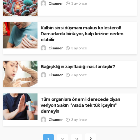
Cisamer
3 ay önce
Kalbin sinsi düşmanı makus kolesterol!
Damarlarda birikiyor, kalp krizine neden
olabilir
Cisamer
3 ay önce
Bağışıklığın zayıfladığı nasıl anlaşılır?
Cisamer
3 ay önce
Tüm organlara önemli derecede ziyan
veriyor! Sakın “Arada tek tük içeyim”
demeyin
Cisamer
3 ay önce
1
2
3