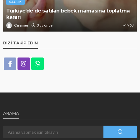
SAĞLIK
Türkiye’de de satılan bebek mamasına toplatma
kararı
Cisamer
3 ay önce
963
BIZI TAKIP EDIN
ARAMA