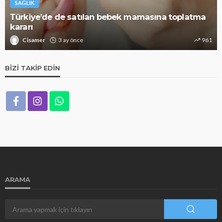
SAĞLIK
Türkiye’de de satılan bebek mamasına toplatma
kararı
Cisamer
3 ay önce
961
BIZI TAKIP EDIN
ARAMA