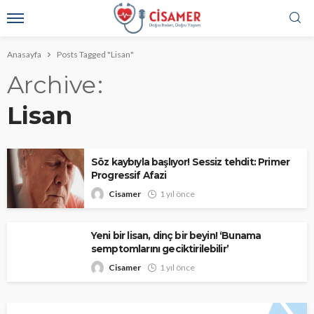
Anasayfa
Posts Tagged "Lisan"
Archive
Lisan
Söz kaybıyla başlıyor! Sessiz tehdit: Primer
Progressif Afazi
Cisamer
1 yıl önce
Yeni bir lisan, dinç bir beyin! ‘Bunama
semptomlarını geciktirilebilir’
Cisamer
1 yıl önce