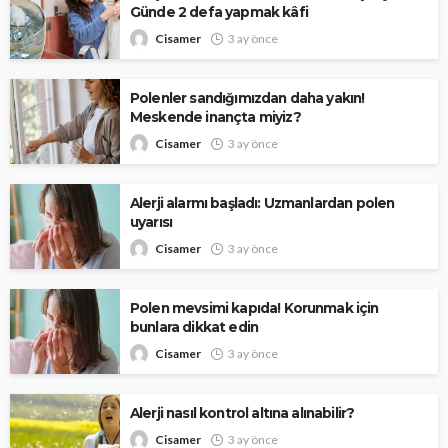
Günde 2 defa yapmak kâfi
Cisamer
3 ay önce
Polenler sandığımızdan daha yakın!
Meskende inançta miyiz?
Cisamer
3 ay önce
Alerji alarmı başladı: Uzmanlardan polen
uyarısı
Cisamer
3 ay önce
Polen mevsimi kapıda! Korunmak için
bunlara dikkat edin
Cisamer
3 ay önce
Alerji nasıl kontrol altına alınabilir?
Cisamer
3 ay önce