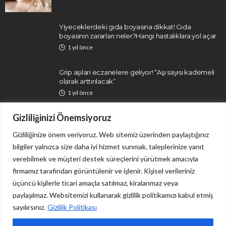
Yiyeceklerdeki gıda boyasına dikkat! Gıda
boyasının zararları neler?Hangi hastalıklara yol açar
1 yıl önce
Grip aşıları eczanelere geliyor! “Aşı sayısı kademeli
olarak arttırılacak”
1 yıl önce
Gizliliğinizi Önemsiyoruz
Gizliliğinize önem veriyoruz. Web sitemiz üzerinden paylaştığınız
bilgiler yalnızca size daha iyi hizmet sunmak, taleplerinize yanıt
verebilmek ve müşteri destek süreçlerini yürütmek amacıyla
firmamız tarafından görüntülenir ve işlenir. Kişisel verileriniz
İletişim
Gizlilik Politikası
üçüncü kişilerle ticari amaçla satılmaz, kiralanmaz veya
paylaşılmaz. Websitemizi kullanarak gizlilik politikamızı kabul etmiş
sayılırsınız.
Gizlilik Politikası
Sitemizdeki tüm içerikler yalnızca bilgi ve haber niteliği taşımakta olup, herhangi bir tedavi