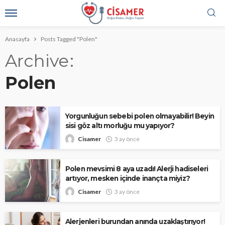
Anasayfa
Posts Tagged "Polen"
Archive
Polen
Yorgunluğun sebebi polen olmayabilir! Beyin
sisi göz altı morluğu mu yapıyor?
Cisamer
3 ay önce
Polen mevsimi 8 aya uzadı! Alerji hadiseleri
artıyor, mesken içinde inançta miyiz?
Cisamer
3 ay önce
Alerjenleri burundan anında uzaklaştırıyor!