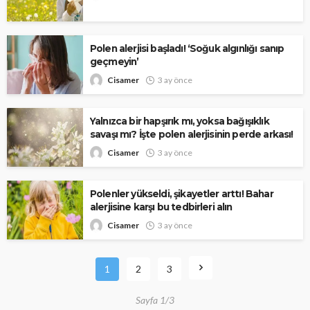
Polen alerjisi başladı! ‘Soğuk algınlığı sanıp
geçmeyin’
Cisamer
3 ay önce
Yalnızca bir hapşırık mı, yoksa bağışıklık
savaşı mı? İşte polen alerjisinin perde arkası!
Cisamer
3 ay önce
Polenler yükseldi, şikayetler arttı! Bahar
alerjisine karşı bu tedbirleri alın
Cisamer
3 ay önce
1
2
3
Sayfa 1/3