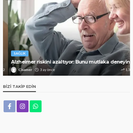
SAĞLIK
Alzheimer riskini azaltıyor: Bunu mutlaka deneyin
Cisamer
3 ay önce
1.3k
BIZI TAKIP EDIN