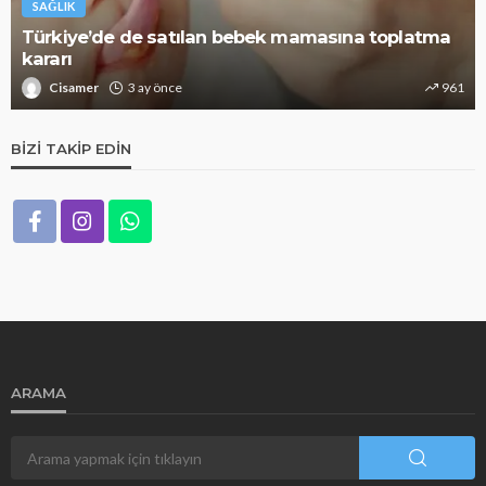
SAĞLIK
ek mamasına toplatma
Alzheimer riskini azaltıyor: B
961
Cisamer
3 ay önce
BIZI TAKIP EDIN
ARAMA