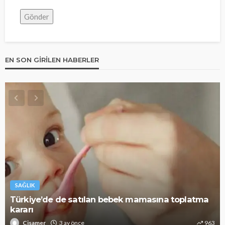
EN SON GIRILEN HABERLER
SAĞLIK
ek mamasına toplatma
Alzheimer riskini azaltıyor: B
963
Cisamer
3 ay önce