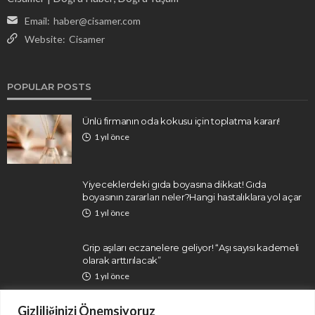
Email:
haber@cisamer.com
Website:
Cisamer
POPULAR POSTS
Ünlü firmanın oda kokusu için toplatma kararı!
1 yıl önce
Yiyeceklerdeki gıda boyasına dikkat! Gıda
boyasının zararları neler?Hangi hastalıklara yol açar
1 yıl önce
Grip aşıları eczanelere geliyor! “Aşı sayısı kademeli
olarak arttırılacak”
1 yıl önce
Gizliliğinizi Önemsiyoruz