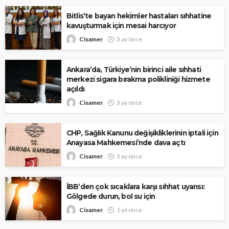
Bitlis’te bayan hekimler hastaları sıhhatine
kavuşturmak için mesai harcıyor
Cisamer
3 ay önce
Ankara’da, Türkiye’nin birinci aile sıhhati
merkezi sigara bırakma polikliniği hizmete
açıldı
Cisamer
3 ay önce
CHP, Sağlık Kanunu değişikliklerinin iptali için
Anayasa Mahkemesi’nde dava açtı
Cisamer
3 ay önce
İBB’den çok sıcaklara karşı sıhhat uyarısı:
Gölgede durun, bol su için
Cisamer
1 yıl önce