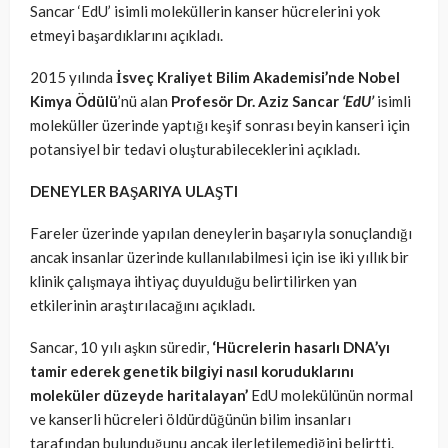
Sancar ‘EdU’ isimli moleküllerin kanser hücrelerini yok
etmeyi başardıklarını açıkladı.
2015 yılında
İsveç Kraliyet Bilim Akademisi’nde Nobel
Kimya Ödülü
’nü alan
Profesör Dr. Aziz Sancar
‘EdU’
isimli
moleküller üzerinde yaptığı keşif sonrası beyin kanseri için
potansiyel bir tedavi oluşturabileceklerini açıkladı.
DENEYLER BAŞARIYA ULAŞTI
Fareler üzerinde yapılan deneylerin başarıyla sonuçlandığı
ancak insanlar üzerinde kullanılabilmesi için ise iki yıllık bir
klinik çalışmaya ihtiyaç duyulduğu belirtilirken yan
etkilerinin araştırılacağını açıkladı.
Sancar, 10 yılı aşkın süredir,
‘Hücrelerin hasarlı DNA’yı
tamir ederek genetik bilgiyi nasıl koruduklarını
moleküler düzeyde haritalayan’
EdU molekülünün normal
ve kanserli hücreleri öldürdüğünün bilim insanları
tarafından bulunduğunu ancak ilerletilemediğini belirtti.