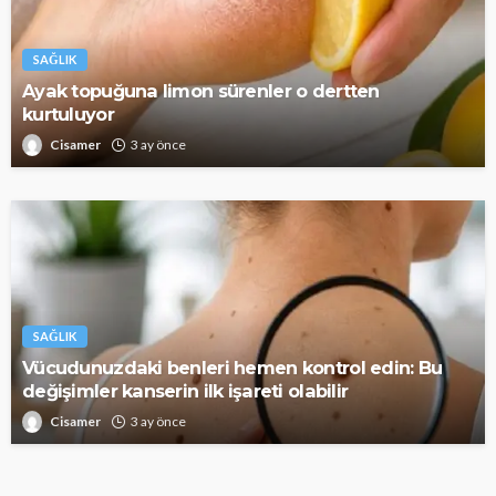
SAĞLIK
Ayak topuğuna limon sürenler o dertten
kurtuluyor
Cisamer
3 ay önce
SAĞLIK
Vücudunuzdaki benleri hemen kontrol edin: Bu
değişimler kanserin ilk işareti olabilir
Cisamer
3 ay önce