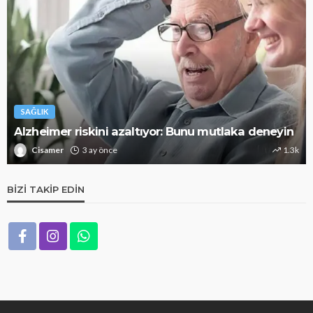
SAĞLIK
Alzheimer riskini azaltıyor: Bunu mutlaka deneyin
Cisamer
3 ay önce
1.3k
BIZI TAKIP EDIN