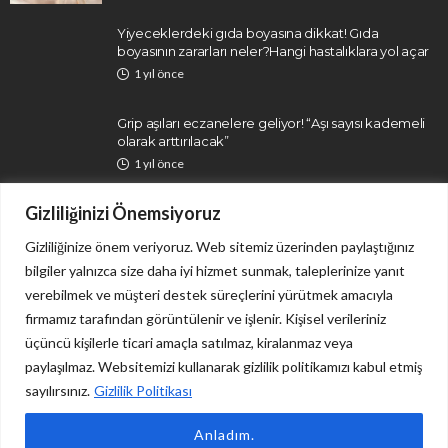
Yiyeceklerdeki gıda boyasına dikkat! Gıda
boyasının zararları neler?Hangi hastalıklara yol açar
1 yıl önce
Grip aşıları eczanelere geliyor! “Aşı sayısı kademeli
olarak arttırılacak”
1 yıl önce
Gizliliğinizi Önemsiyoruz
Gizliliğinize önem veriyoruz. Web sitemiz üzerinden paylaştığınız
bilgiler yalnızca size daha iyi hizmet sunmak, taleplerinize yanıt
verebilmek ve müşteri destek süreçlerini yürütmek amacıyla
firmamız tarafından görüntülenir ve işlenir. Kişisel verileriniz
İletişim
Gizlilik Politikası
üçüncü kişilerle ticari amaçla satılmaz, kiralanmaz veya
paylaşılmaz. Websitemizi kullanarak gizlilik politikamızı kabul etmiş
sayılırsınız.
Gizlilik Politikası
Sitemizdeki tüm içerikler yalnızca bilgi ve haber niteliği taşımakta olup, herhangi bir tedavi
Anladım.
önerisi ya da uygulama tavsiyesi değildir. Copyright © 2024 Tüm Hakları Saklıdır. Cisamer | Doğru