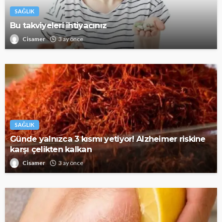
SAĞLIK
Bu takviyeleri ihtiyacınız
Cisamer
3 ay önce
SAĞLIK
Günde yalnızca 3 kısmı yetiyor! Alzheimer riskine
karşı çelikten kalkan
Cisamer
3 ay önce