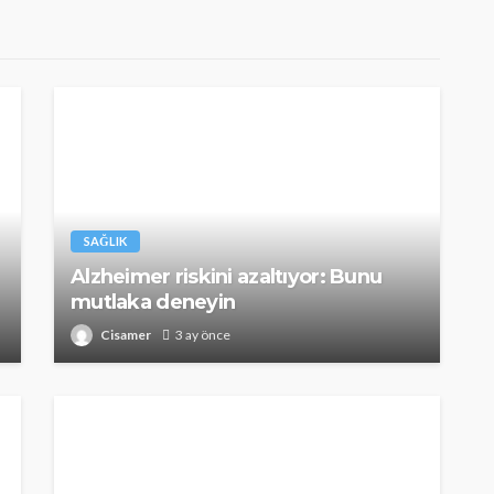
SAĞLIK
Alzheimer riskini azaltıyor: Bunu
mutlaka deneyin
Cisamer
3 ay önce