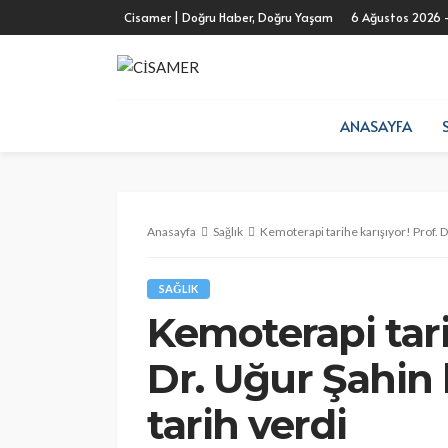
Cisamer | Doğru Haber, Doğru Yaşam
6 Ağustos 2026 
ANASAYFA
Anasayfa
Sağlık
Kemoterapi tarihe karışıyor! Prof. Dr
SAĞLIK
Kemoterapi tari
Dr. Uğur Şahin k
tarih verdi