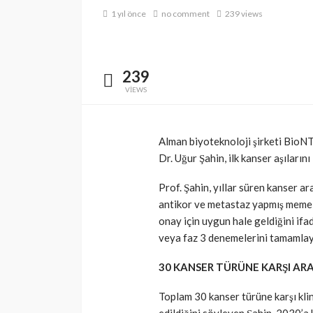
1 yıl önce
no comment
239 views
239
VIEWS
Alman biyoteknoloji şirketi BioNTe
Dr. Uğur Şahin, ilk kanser aşıları
Prof. Şahin, yıllar süren kanser a
antikor ve metastaz yapmış meme k
onay için uygun hale geldiğini ifad
veya faz 3 denemelerini tamamlayar
30 KANSER TÜRÜNE KARŞI AR
Toplam 30 kanser türüne karşı klin
SAĞLIK