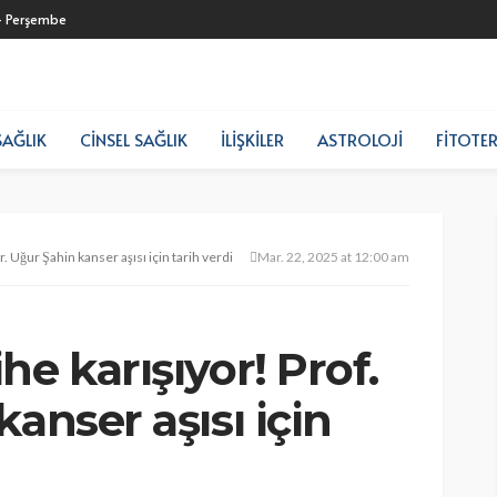
- Perşembe
SAĞLIK
CINSEL SAĞLIK
İLIŞKILER
ASTROLOJI
FITOTER
. Uğur Şahin kanser aşısı için tarih verdi
Mar. 22, 2025 at 12:00 am
he karışıyor! Prof.
anser aşısı için