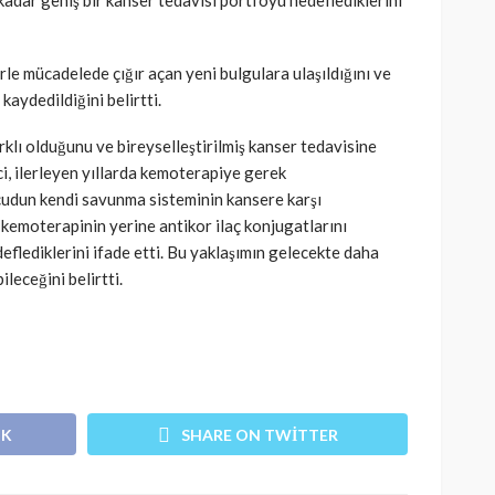
kadar geniş bir kanser tedavisi portföyü hedeflediklerini
SAĞLIK
kısmı
 riskine
Türkiye’de de satılan bebek
kan
mamasına toplatma kararı
erle mücadelede çığır açan yeni bulgulara ulaşıldığını ve
kaydedildiğini belirtti.
390
Cisamer
3 ay önce
958
klı olduğunu ve bireyselleştirilmiş kanser tedavisine
i, ilerleyen yıllarda kemoterapiye gerek
ücudun kendi savunma sisteminin kansere karşı
e kemoterapinin yerine antikor ilaç konjugatlarını
deflediklerini ifade etti. Bu yaklaşımın gelecekte daha
ileceğini belirtti.
OK
SHARE ON TWITTER