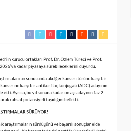
ch’in kurucu ortakları Prof. Dr. Özlem Türeci ve Prof.
nı 2026’ya kadar piyasaya sürebileceklerini duyurdu.
raştırmalarının sonucunda akciğer kanseri türüne karşı bir
anserine karşı bir antikor ilaç konjugatı (ADC) adayının
e etti. Ayrıca, bu yıl sonuna kadar on aşı adayının faz 2
ak ruhsat potansiyeli taşıdığını belirtti.
AŞTIRMALAR SÜRÜYOR!
ik araştırmaların sürdüğünü ve başarılı sonuçlar elde