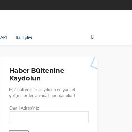
API
İLETIŞIM
Haber Bültenine
Kaydolun
Mail bültenimize kaydolup en güncel
gelişmelerden anında haberdar olun!
Email Adresiniz