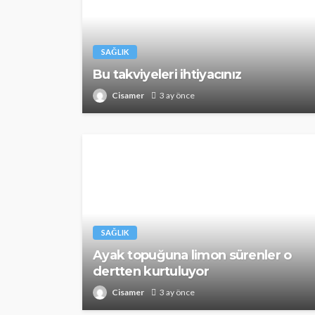
SAĞLIK
Bu takviyeleri ihtiyacınız
Cisamer
3 ay önce
SAĞLIK
Ayak topuğuna limon sürenler o
dertten kurtuluyor
Cisamer
3 ay önce