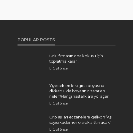
POPULAR POSTS
Ünlü firmanın oda kokusu için
toplatma kararı!
1 yıl önce
Yiyeceklerdeki gıda boyasına
dikkat! Gıda boyasının zararları
neler?Hangi hastalıklara yol açar
1 yıl önce
Grip aşıları eczanelere geliyor! “Aşı
sayısı kademeli olarak arttırılacak”
1 yıl önce