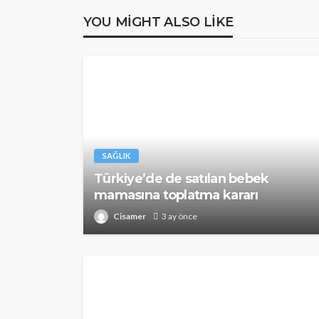
YOU MIGHT ALSO LIKE
SAĞLIK
Türkiye’de de satılan bebek
mamasına toplatma kararı
Cisamer
3 ay önce