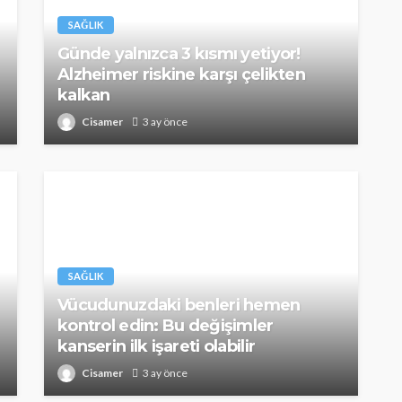
SAĞLIK
Günde yalnızca 3 kısmı yetiyor!
Alzheimer riskine karşı çelikten
kalkan
Cisamer
3 ay önce
SAĞLIK
Vücudunuzdaki benleri hemen
kontrol edin: Bu değişimler
kanserin ilk işareti olabilir
Cisamer
3 ay önce