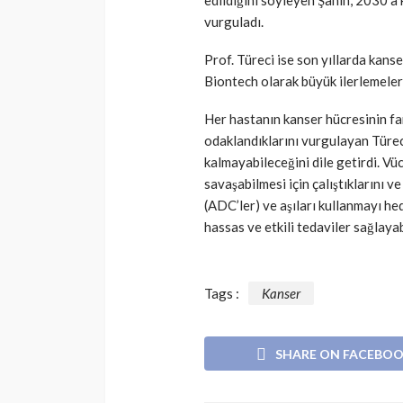
edildiğini söyleyen Şahin, 2030’a 
Günde yalnızca 3 
vurguladı.
yetiyor! Alzheimer
karşı çelikten kal
Prof. Türeci ise son yıllarda kans
Biontech olarak büyük ilerlemeler 
Cisamer
3 ay önce
Her hastanın kanser hücresinin far
odaklandıklarını vurgulayan Türec
kalmayabileceğini dile getirdi. V
savaşabilmesi için çalıştıklarını v
(ADC’ler) ve aşıları kullanmayı he
hassas ve etkili tedaviler sağlayab
Tags :
Kanser
SHARE ON FACEBO