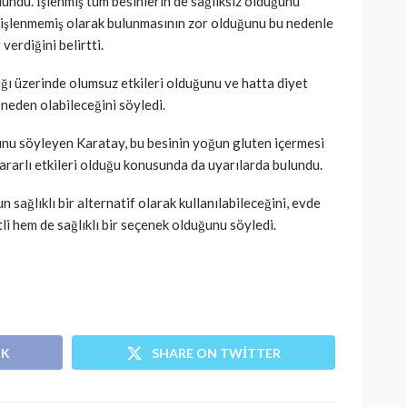
undu. İşlenmiş tüm besinlerin de sağlıksız olduğunu
 işlenmemiş olarak bulunmasının zor olduğunu bu nedenle
verdiğini belirtti.
lığı üzerinde olumsuz etkileri olduğunu ve hatta diyet
 neden olabileceğini söyledi.
nu söyleyen Karatay, bu besinin yoğun gluten içermesi
rarlı etkileri olduğu konusunda da uyarılarda bulundu.
 sağlıklı bir alternatif olarak kullanılabileceğini, evde
tli hem de sağlıklı bir seçenek olduğunu söyledi.
OK
SHARE ON TWITTER