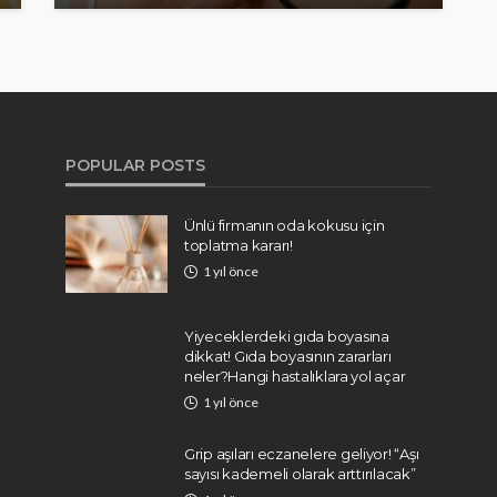
POPULAR POSTS
Ünlü firmanın oda kokusu için
toplatma kararı!
1 yıl önce
Yiyeceklerdeki gıda boyasına
dikkat! Gıda boyasının zararları
neler?Hangi hastalıklara yol açar
1 yıl önce
Grip aşıları eczanelere geliyor! “Aşı
sayısı kademeli olarak arttırılacak”