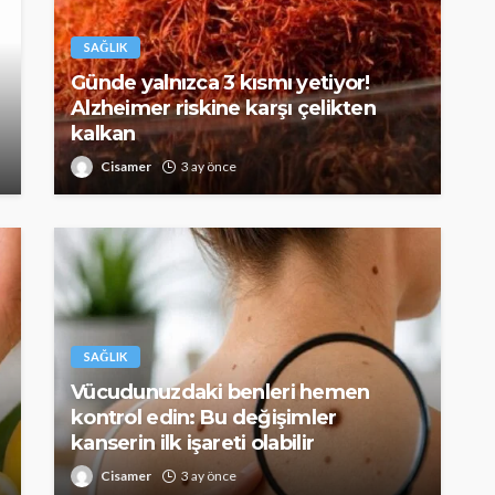
SAĞLIK
Günde yalnızca 3 kısmı yetiyor!
Alzheimer riskine karşı çelikten
kalkan
Cisamer
3 ay önce
SAĞLIK
kısmı
 riskine
Türkiye’de de satılan bebek
kan
mamasına toplatma kararı
394
Cisamer
3 ay önce
963
SAĞLIK
Vücudunuzdaki benleri hemen
kontrol edin: Bu değişimler
kanserin ilk işareti olabilir
Cisamer
3 ay önce