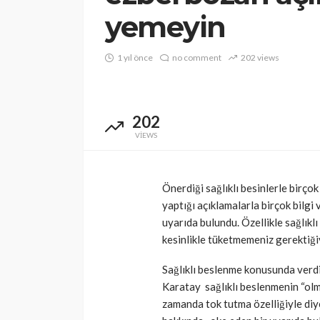
yemeyin
1 yıl önce
no comment
202 views
202
VIEWS
Önerdiği sağlıklı besinlerle birço
yaptığı açıklamalarla birçok bilgi
uyarıda bulundu. Özellikle sağlıkl
kesinlikle tüketmemeniz gerektiğiy
Sağlıklı beslenme konusunda verdi
Karatay sağlıklı beslenmenin “olm
zamanda tok tutma özelliğiyle diy