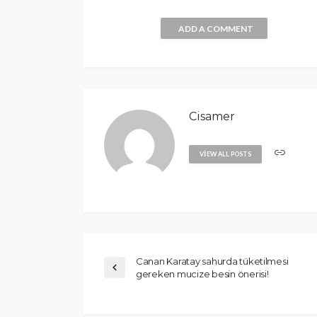
ADD A COMMENT
Cisamer
VIEW ALL POSTS
Canan Karatay sahurda tüketilmesi
gereken mucize besin önerisi!