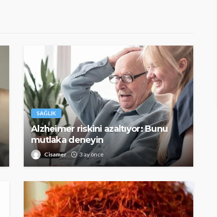
SAĞLIK
Alzheimer riskini azaltıyor: Bunu
mutlaka deneyin
Cisamer
3 ay önce