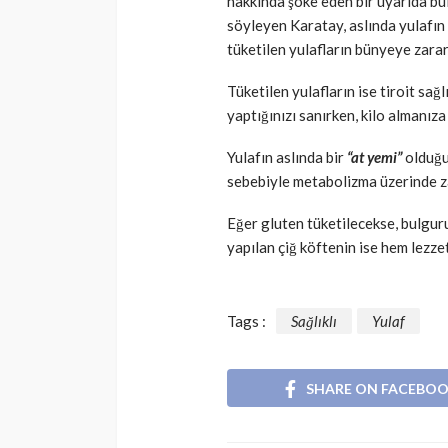
hakkında şoke eden bir uyarıda bul
söyleyen Karatay, aslında yulafın
tüketilen yulafların bünyeye zarar 
Tüketilen yulafların ise tiroit sağ
yaptığınızı sanırken, kilo almanıza
Yulafın aslında bir
“at yemi”
olduğu
sebebiyle metabolizma üzerinde za
Eğer gluten tüketilecekse, bulgurun
yapılan çiğ köftenin ise hem lezze
Tags :
Sağlıklı
Yulaf
SHARE ON FACEBO