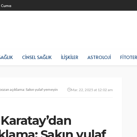
- Cuma
SAĞLIK
CINSEL SAĞLIK
İLIŞKILER
ASTROLOJI
FITOTER
rbozan açıklama: Sakın yulaf yemeyin
Mar. 22, 2025 at 12:02 am
 Karatay’dan
klama: Sakın yulaf