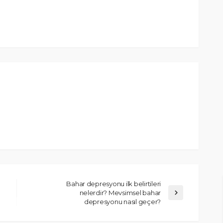
Bahar depresyonu ilk belirtileri
nelerdir? Mevsimsel bahar
depresyonu nasıl geçer?