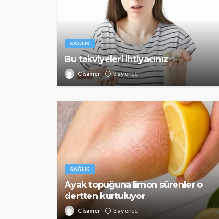
SAĞLIK
Bu takviyeleri ihtiyacınız
SAĞLIK
Cisamer
3 ay önce
Günde yalnızca 3 
yetiyor! Alzheimer
karşı çelikten kal
Cisamer
3 ay önce
SAĞLIK
Ayak topuğuna limon sürenler o
dertten kurtuluyor
Cisamer
3 ay önce