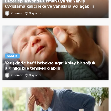
Lazer epilasyonda uzman uyarısı! Yanlış
uygulama kalıcı leke ve yanıklara yol açabilir
Cisamer
3 ay önce
SAĞLIK
Yetişkinde hafif bebekte ağır! Kolay bir soğuk
algınlığı bile tehlikeli olabilir
Cisamer
3 ay önce