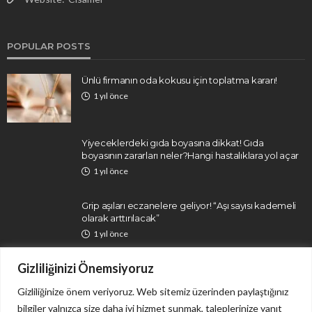
POPULAR POSTS
Ünlü firmanın oda kokusu için toplatma kararı!
1 yıl önce
Yiyeceklerdeki gıda boyasına dikkat! Gıda
boyasının zararları neler?Hangi hastalıklara yol açar
1 yıl önce
Grip aşıları eczanelere geliyor! “Aşı sayısı kademeli
olarak arttırılacak”
1 yıl önce
Gizliliğinizi Önemsiyoruz
Gizliliğinize önem veriyoruz. Web sitemiz üzerinden paylaştığınız
bilgiler yalnızca size daha iyi hizmet sunmak, taleplerinize yanıt