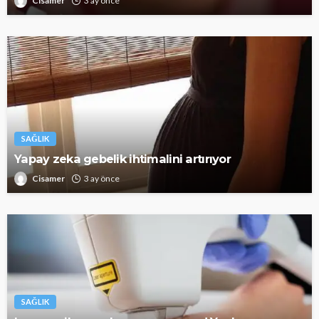
Cisamer
3 ay önce
SAĞLIK
Yapay zeka gebelik ihtimalini artırıyor
Cisamer
3 ay önce
SAĞLIK