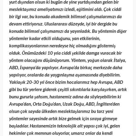
yurt dışından olsun ki bugün de yine yurtdışından gelen bir
meslektaşımız ameliyatımızı izledi, eğitimini aldı. Çok ciddi
bir ilgi var, bu konuda akademik bilimsel çalışmalarımızı da
devam ettiriyoruz. Uluslararası düzeyde, iyi bir dergide bu
konuda bilimsel çalışmamızı da yayınladık. Bu yöntemin diğer
yöntemler kadar etkili olduğunu, yan etkilerinin,
komplikasyonlarının neredeyse hiç olmadığını göstermiş
olduk. Önümüzdeki 10 yıla ciddi şekilde damga vuracak bir
yöntem olacağını düşünüyorum. Yöntem, yoğun olarak İtalya,
ABD, İspanya’da yapılıyor. Avrupa’da birkaç merkezde daha
yapılıyor, oralarda da yaygınlaşma aşamasında diyebilirim.
Yaklaşık 20-30 yıl önce bizim hocalarımız hep Avrupa, ABD
gibi bu tür yerlere giderek çeşitli sıkıntılarla karşılaşırken, artık
bunu gururla şahsım, hastanemiz adına da söyleyebilirim ki
Avrupa’dan, Orta Doğu’dan, Uzak Doğu, ABD, İngiltere’den
olsun çok sayıda ülkeden meslektaşlarımız bu tarz yeni
yöntemler sayesinde artık bize gelmek için sıraya girmeye
başladılar. Hastanemizin teknolojik alt yapısı çok iyi, gelen
hekimler çok memnun oluyorlar, umarız onlar da kendi