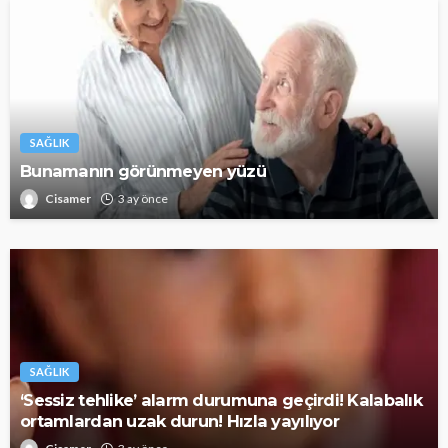
SAĞLIK
Bunamanın görünmeyen yüzü
Cisamer
3 ay önce
SAĞLIK
‘Sessiz tehlike’ alarm durumuna geçirdi! Kalabalık
ortamlardan uzak durun! Hızla yayılıyor