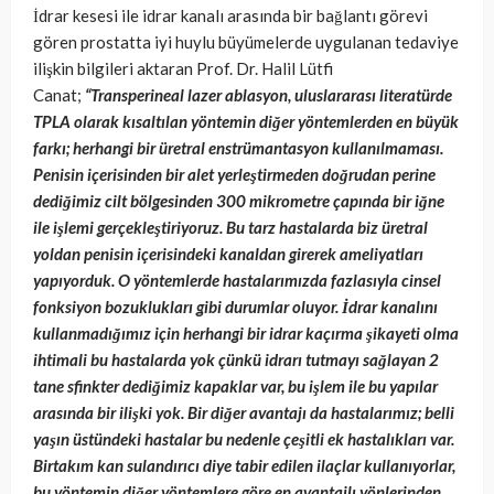
İdrar kesesi ile idrar kanalı arasında bir bağlantı görevi
gören prostatta iyi huylu büyümelerde uygulanan tedaviye
ilişkin bilgileri aktaran Prof. Dr. Halil Lütfi
Canat;
“Transperineal lazer ablasyon, uluslararası literatürde
TPLA olarak kısaltılan yöntemin diğer yöntemlerden en büyük
farkı; herhangi bir üretral enstrümantasyon kullanılmaması.
Penisin içerisinden bir alet yerleştirmeden doğrudan perine
dediğimiz cilt bölgesinden 300 mikrometre çapında bir iğne
ile işlemi gerçekleştiriyoruz. Bu tarz hastalarda biz üretral
yoldan penisin içerisindeki kanaldan girerek ameliyatları
yapıyorduk. O yöntemlerde hastalarımızda fazlasıyla cinsel
fonksiyon bozuklukları gibi durumlar oluyor. İdrar kanalını
kullanmadığımız için herhangi bir idrar kaçırma şikayeti olma
ihtimali bu hastalarda yok çünkü idrarı tutmayı sağlayan 2
tane sfinkter dediğimiz kapaklar var, bu işlem ile bu yapılar
arasında bir ilişki yok. Bir diğer avantajı da hastalarımız; belli
yaşın üstündeki hastalar bu nedenle çeşitli ek hastalıkları var.
Birtakım kan sulandırıcı diye tabir edilen ilaçlar kullanıyorlar,
bu yöntemin diğer yöntemlere göre en avantajlı yönlerinden