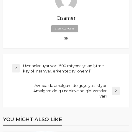
Cisamer
VIEW ALL POSTS
Uzmanlar uyarıyor: “500 milyona yakın işitme
kayıplı insan var, erken tedavi önemli”
Avrupa’da amalgam dolguyu yasaklıyor!
Amalgam dolgu nedir ve ne gibi zararları
var?
YOU MIGHT ALSO LIKE