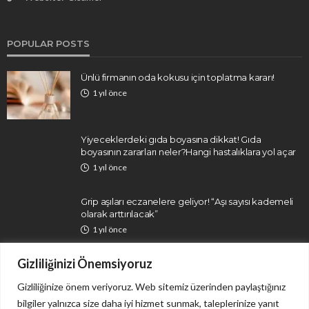
POPULAR POSTS
Ünlü firmanın oda kokusu için toplatma kararı!
1 yıl önce
Yiyeceklerdeki gıda boyasına dikkat! Gıda
boyasının zararları neler?Hangi hastalıklara yol açar
1 yıl önce
Grip aşıları eczanelere geliyor! “Aşı sayısı kademeli
olarak arttırılacak”
1 yıl önce
Gizliliğinizi Önemsiyoruz
Gizliliğinize önem veriyoruz. Web sitemiz üzerinden paylaştığınız
bilgiler yalnızca size daha iyi hizmet sunmak, taleplerinize yanıt