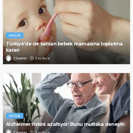
SAĞLIK
Türkiye’de de satılan bebek mamasına toplatma
kararı
Cisamer
3 ay önce
SAĞLIK
Alzheimer riskini azaltıyor: Bunu mutlaka deneyin
Cisamer
3 ay önce