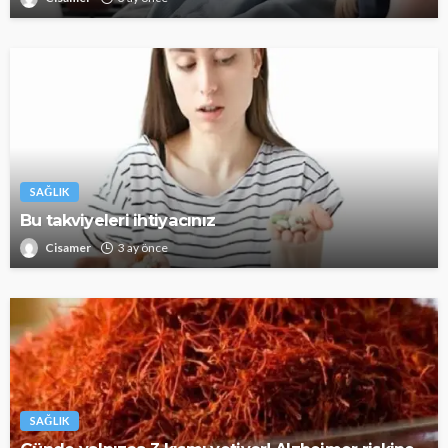
SAĞLIK
Bu takviyeleri ihtiyacınız
Cisamer
3 ay önce
SAĞLIK