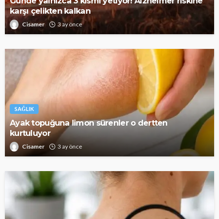
Günde yalnızca 3 kısmı yetiyor! Alzheimer riskine
karşı çelikten kalkan
Cisamer
3 ay önce
SAĞLIK
Ayak topuğuna limon sürenler o dertten
kurtuluyor
Cisamer
3 ay önce