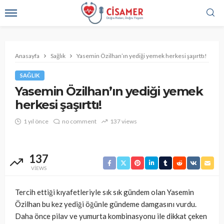
Anasayfa
Sağlık
Yasemin Özilhan’ın yediği yemek herkesi şaşırttı!
SAĞLIK
Yasemin Özilhan’ın yediği yemek
herkesi şaşırttı!
1 yıl önce
no comment
137 views
137
VIEWS
Tercih ettiği kıyafetleriyle sık sık gündem olan Yasemin
Özilhan bu kez yediği öğünle gündeme damgasını vurdu.
Daha önce pilav ve yumurta kombinasyonu ile dikkat çeken