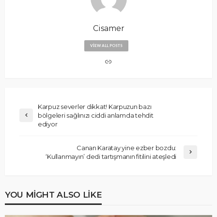
Cisamer
VIEW ALL POSTS
Karpuz severler dikkat! Karpuzun bazı
bölgeleri sağlınızı ciddi anlamda tehdit
ediyor
Canan Karatay yine ezber bozdu:
‘Kullanmayın’ dedi tartışmanın fitilini ateşledi
YOU MIGHT ALSO LIKE