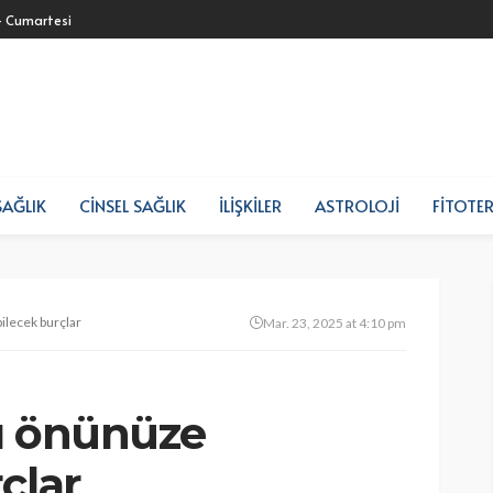
- Cumartesi
SAĞLIK
CINSEL SAĞLIK
İLIŞKILER
ASTROLOJI
FITOTER
ilecek burçlar
Mar. 23, 2025 at 4:10 pm
ı önünüze
çlar