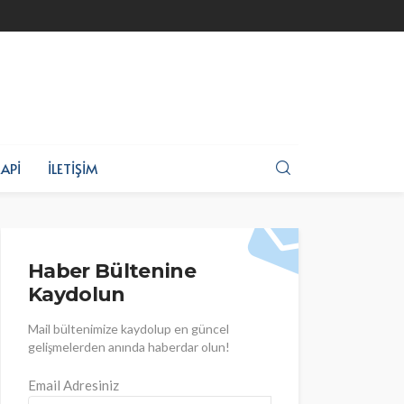
API
İLETIŞIM
Haber Bültenine
Kaydolun
Mail bültenimize kaydolup en güncel
gelişmelerden anında haberdar olun!
Email Adresiniz