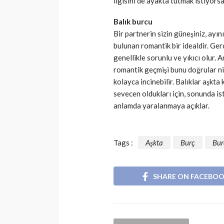
ilgisini de ayakta tutmak istiyorsan
Balık burcu
Bir partnerin sizin güneşiniz, ayın
bulunan romantik bir idealdir. Ger
genellikle sorunlu ve yıkıcı olur. 
romantik geçmişi bunu doğrular nite
kolayca incinebilir. Balıklar aşkta 
sevecen oldukları için, sonunda ist
anlamda yaralanmaya açıklar.
Tags :
Aşkta
Burç
Bur
SHARE ON FACEBO