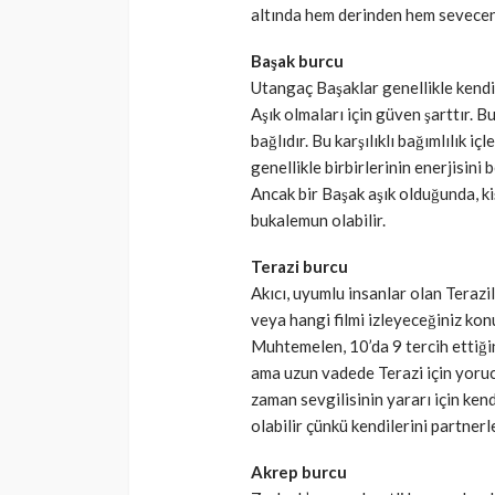
altında hem derinden hem sevecen
Başak burcu
Utangaç Başaklar genellikle kendil
Aşık olmaları için güven şarttır. 
bağlıdır. Bu karşılıklı bağımlılık iç
genellikle birbirlerinin enerjisini 
Ancak bir Başak aşık olduğunda, kiş
bukalemun olabilir.
Terazi burcu
Akıcı, uyumlu insanlar olan Terazi
veya hangi filmi izleyeceğiniz ko
Muhtemelen, 10’da 9 tercih ettiğini
ama uzun vadede Terazi için yorucu
zaman sevgilisinin yararı için kend
olabilir çünkü kendilerini partnerl
Akrep burcu