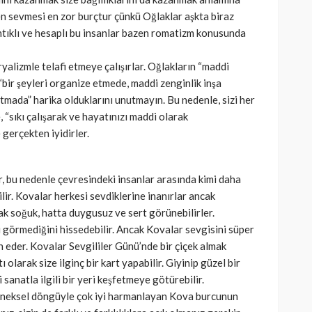
en sevmesi en zor burçtur çünkü Oğlaklar aşkta biraz
tıklı ve hesaplı bu insanlar bazen romatizm konusunda
yalizmle telafi etmeye çalışırlar. Oğlakların “maddi
bir şeyleri organize etmede, maddi zenginlik inşa
tmada” harika olduklarını unutmayın. Bu nedenle, sizi her
 “sıkı çalışarak ve hayatınızı maddi olarak
gerçekten iyidirler.
r, bu nedenle çevresindeki insanlar arasında kimi daha
lir. Kovalar herkesi sevdiklerine inanırlar ancak
ak soğuk, hatta duygusuz ve sert görünebilirler.
i görmediğini hissedebilir. Ancak Kovalar sevgisini süper
h eder. Kovalar Sevgililer Günü’nde bir çiçek almak
ı olarak size ilginç bir kart yapabilir. Giyinip güzel bir
sanatla ilgili bir yeri keşfetmeye götürebilir.
eleneksel döngüyle çok iyi harmanlayan Kova burcunun