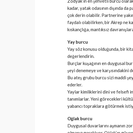
Zodyak’ın en şehvetli burcu olarak 
kadar, yatak odasının dışında da pa
çok derin olabilir. Partnerine yak
faydalı olabilirken, bir Akrep ne 
kıskançlığa, mantıksız davranışlara
Yay burcu
Yay söz konusu olduğunda, bir kita
değerlendirin.
Burçlar kuşağının en duygusal bur
şeyi denemeye ve karşısındakini d
Bu ateş grubu burcu sizi maddi şe
ederler.
Yaylar kimliklerini dini ve felsefi 
tanımlarlar. Yeni görecekleri kültü
yabancı topraklara götürmek istiyo
Oğlak burcu
Duygusal duvarlarını aşmanın zor 
olmanız gerekiyor. Oğlak’ın güven