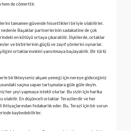
 hem de cömerttir.
erini tamamen güvende hissettikleri biriyle olabilirler.
Bu nedenle Başaklar partnerlerinin sadakatine de çok
lerindeki en kötüyü ortaya çıkarabilir. İlişkilerde, ortaklar
besler ve birbirlerinin güçlü ve zayıf yönlerini oynarlar.
iliğini ortaklarınınkini yansıtmaya başlayabilir. Bir türlü
lerle birlikteyseniz akşam yemeği için nereye gideceğiniz
nusundaki saçma sapan tartışmalara güle güle deyin.
z her şeyi yapmaya istekli olurlar. Bu sizin için harika
 olabilir. En düşünceli ortaklar Terazilerdir ve her
i ihtiyaçlarından fedakarlık eder. Bu, Terazi için bir sorun
erinde kaybedebilirler.