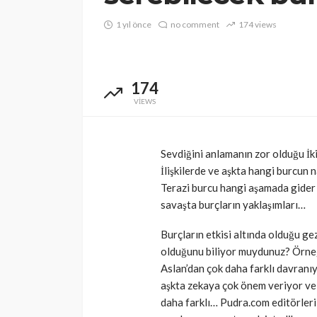
1 yıl önce
no comment
174 views
174
VIEWS
Sevdiğini anlamanın zor olduğu İkiz
İlişkilerde ve aşkta hangi burcun
Terazi burcu hangi aşamada gider 
savaşta burçların yaklaşımları…
Burçların etkisi altında olduğu ge
olduğunu biliyor muydunuz? Örne
Aslan’dan çok daha farklı davranıy
aşkta zekaya çok önem veriyor ve 
daha farklı… Pudra.com editörleri