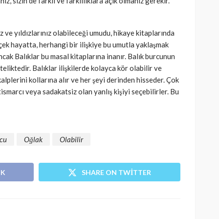
ız, sizin de farklı ve farklılıklara açık olmanız gerekir.
ız ve yıldızlarınız olabileceği umudu, hikaye kitaplarında
çek hayatta, herhangi bir ilişkiye bu umutla yaklaşmak
Ancak Balıklar bu masal kitaplarına inanır. Balık burcunun
liktedir. Balıklar ilişkilerde kolayca kör olabilir ve
kalplerini kollarına alır ve her şeyi derinden hisseder. Çok
ismarcı veya sadakatsiz olan yanlış kişiyi seçebilirler. Bu
cu
Oğlak
Olabilir
OK
SHARE ON TWITTER