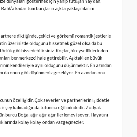
size dünyaları göstermek için yanıp tutuşan Yay’dan,
Balık’a kadar tüm burçların aşkta yaklaşımlarını
SAĞLIK
kısmı
 riskine
Türkiye’de de satılan bebek
rtnere diktiğinde, çekici ve görkemli romantik jestlerle
kan
mamasına toplatma kararı
katin üzerinizde olduğunu hissetmek güzel olsa da bu
395
Cisamer
3 ay önce
963
atörlük gibi hissedebilirsiniz. Koçlar, bireyselliklerinden
nları benmerkezci hale getirebilir. Aşktaki en büyük
larının kendileriyle aynı olduğunu düşünmektir. En azından
tam da onun gibi düşünmeniz gerekiyor. En azından onu
nun özelliğidir. Çok severler ve partnerlerini şiddetle
çbir şey kalmadığında tutunma eğilimindedir. Zodyak
n burcu Boğa, ağır ağır ağır ilerlemeyi sever. Hayatını
aştıklarında kolay kolay ondan vazgeçmezler.