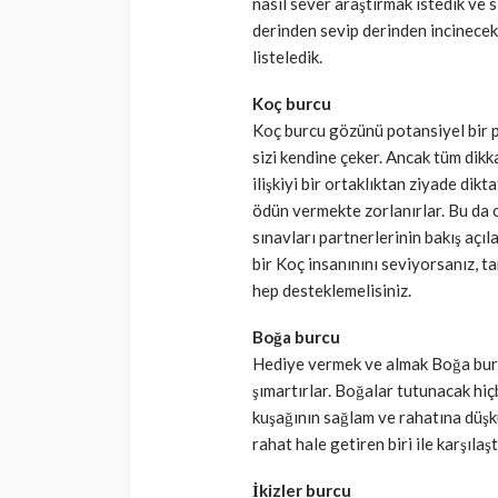
nasıl sever araştırmak istedik ve 
derinden sevip derinden incinecek 
SAĞLIK
listeledik.
Günde yalnızca 3 
yetiyor! Alzheimer
Koç burcu
Koç burcu gözünü potansiyel bir pa
karşı çelikten kal
sizi kendine çeker. Ancak tüm dik
Cisamer
3 ay önce
ilişkiyi bir ortaklıktan ziyade dikt
ödün vermekte zorlanırlar. Bu da o
sınavları partnerlerinin bakış açı
bir Koç insanınını seviyorsanız, 
hep desteklemelisiniz.
Boğa burcu
Hediye vermek ve almak Boğa burcu
şımartırlar. Boğalar tutunacak hi
kuşağının sağlam ve rahatına düşkü
rahat hale getiren biri ile karşıl
İkizler burcu