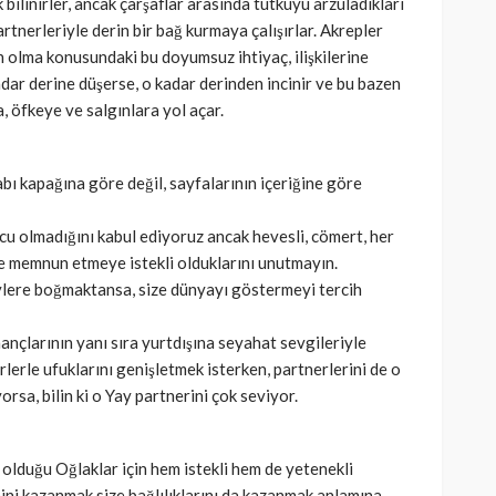
bilinirler, ancak çarşaflar arasında tutkuyu arzuladıkları
rtnerleriyle derin bir bağ kurmaya çalışırlar. Akrepler
ın olma konusundaki bu doyumsuz ihtiyaç, ilişkilerine
kadar derine düşerse, o kadar derinden incinir ve bu bazen
, öfkeye ve salgınlara yol açar.
bı kapağına göre değil, sayfalarının içeriğine göre
cu olmadığını kabul ediyoruz ancak hevesli, cömert, her
e memnun etmeye istekli olduklarını unutmayın.
ylere boğmaktansa, size dünyayı göstermeyi tercih
inançlarının yanı sıra yurtdışına seyahat sevgileriyle
rlerle ufuklarını genişletmek isterken, partnerlerini de o
rsa, bilin ki o Yay partnerini çok seviyor.
olduğu Oğlaklar için hem istekli hem de yetenekli
ini kazanmak size bağlılıklarını da kazanmak anlamına