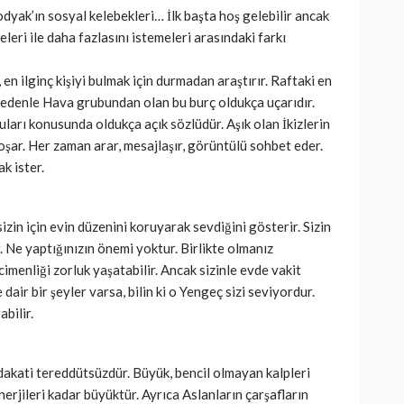
odyak’ın sosyal kelebekleri… İlk başta hoş gelebilir ancak
leri ile daha fazlasını istemeleri arasındaki farkı
 en ilginç kişiyi bulmak için durmadan araştırır. Raftaki en
nedenle Hava grubundan olan bu burç oldukça uçarıdır.
guları konusunda oldukça açık sözlüdür. Aşık olan İkizlerin
koşar. Her zaman arar, mesajlaşır, görüntülü sohbet eder.
ak ister.
izin için evin düzenini koruyarak sevdiğini gösterir. Sizin
. Ne yaptığınızın önemi yoktur. Birlikte olmanız
imenliği zorluk yaşatabilir. Ancak sizinle evde vakit
dair bir şeyler varsa, bilin ki o Yengeç sizi seviyordur.
bilir.
dakati tereddütsüzdür. Büyük, bencil olmayan kalpleri
nerjileri kadar büyüktür. Ayrıca Aslanların çarşafların