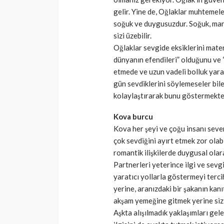
gelir. Yine de, Oğlaklar muhtemel
soğuk ve duygusuzdur. Soğuk, man
sizi üzebilir.
Oğlaklar sevgide eksiklerini mater
dünyanın efendileri” olduğunu ve “
etmede ve uzun vadeli bolluk yara
gün sevdiklerini söylemeseler bile,
kolaylaştırarak bunu göstermekte 
Kova burcu
Kova her şeyi ve çoğu insanı seve
çok sevdiğini ayırt etmek zor olabi
romantik ilişkilerde duygusal olar
Partnerleri yeterince ilgi ve sevg
yaratıcı yollarla göstermeyi terci
yerine, aranızdaki bir şakanın kanıt
akşam yemeğine gitmek yerine sizi 
Aşkta alışılmadık yaklaşımları g