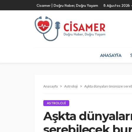
Cisamer | Doğru Haber, Doğru Yaşam
8 Ağustos 2026 
ANASAYFA
Anasayfa
Astroloji
Aşkta dünyaları önünüze sereb
ASTROLOJI
Aşkta dünyalar
serebilecek bur