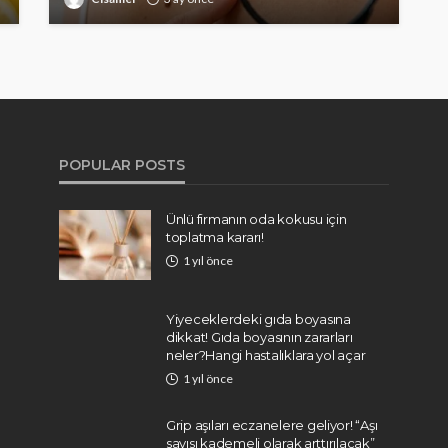
POPULAR POSTS
Ünlü firmanın oda kokusu için
toplatma kararı!
1 yıl önce
Yiyeceklerdeki gıda boyasına
dikkat! Gıda boyasının zararları
neler?Hangi hastalıklara yol açar
1 yıl önce
Grip aşıları eczanelere geliyor! “Aşı
sayısı kademeli olarak arttırılacak”