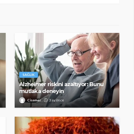
SAĞLIK
Alzheimer riskini azaltıyor: Bunu
mutlaka deneyin
Cisamer
3 ay önce