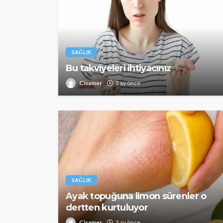
SAĞLIK
Bu takviyeleri ihtiyacınız
SAĞLIK
Cisamer
3 ay önce
Günde yalnızca 3 
yetiyor! Alzheimer
karşı çelikten kal
Cisamer
3 ay önce
SAĞLIK
Ayak topuğuna limon sürenler o
dertten kurtuluyor
Cisamer
3 ay önce