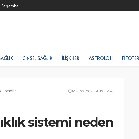
- Perşembe
SAĞLIK
CINSEL SAĞLIK
İLIŞKILER
ASTROLOJI
FITOTER
en Önemli?
Mar. 23, 2025 at 12:09 am
ıklık sistemi neden