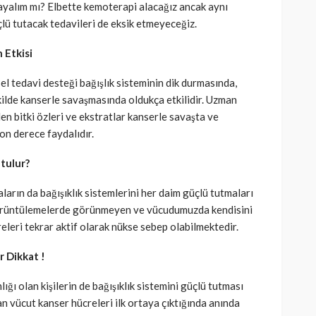
ayalım mı? Elbette kemoterapi alacağız ancak aynı
lü tutacak tedavileri de eksik etmeyeceğiz.
 Etkisi
el tedavi desteği bağışlık sisteminin dik durmasında,
ekilde kanserle savaşmasında oldukça etkilidir. Uzman
en bitki özleri ve ekstratlar kanserle savaşta ve
son derece faydalıdır.
utulur?
arın da bağışıklık sistemlerini her daim güçlü tutmaları
görüntülemelerde görünmeyen ve vücudumuzda kendisini
leri tekrar aktif olarak nükse sebep olabilmektedir.
r Dikkat !
ğı olan kişilerin de bağışıklık sistemini güçlü tutması
an vücut kanser hücreleri ilk ortaya çıktığında anında