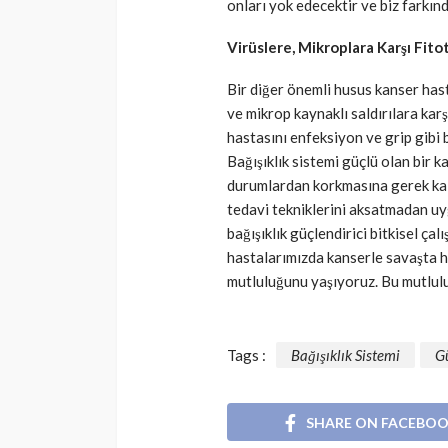
onları yok edecektir ve biz farkınd
Virüslere, Mikroplara Karşı Fito
Bir diğer önemli husus kanser hast
ve mikrop kaynaklı saldırılara ka
hastasını enfeksiyon ve grip gibi b
Bağışıklık sistemi güçlü olan bir k
durumlardan korkmasına gerek kal
tedavi tekniklerini aksatmadan uy
bağışıklık güçlendirici bitkisel ça
hastalarımızda kanserle savaşta h
mutluluğunu yaşıyoruz. Bu mutlul
Tags :
Bağışıklık Sistemi
G
SHARE ON FACEBO