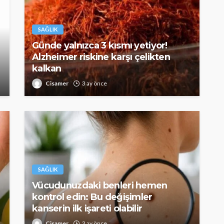
SAĞLIK
Günde yalnızca 3 kısmı yetiyor!
Alzheimer riskine karşı çelikten
kalkan
Cisamer
3 ay önce
SAĞLIK
kısmı
 riskine
Türkiye’de de satılan bebek
kan
mamasına toplatma kararı
391
Cisamer
3 ay önce
961
SAĞLIK
Vücudunuzdaki benleri hemen
kontrol edin: Bu değişimler
kanserin ilk işareti olabilir
Cisamer
3 ay önce