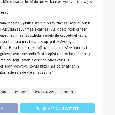
a bile olmadan belki de her yıl kanseri yeniyor olacağız.
terapi
alarında bağışıklık sisteminin zayıflaması sonucu virüs
rşı vücudun savunmasız kalması. Aslında birçok kanser
aşedilebilir rahatsızlıklar sebebi ile kaybetmekteyiz.
anser hastasının virüs, mikrop, enfeksiyon gibi
maz. Bu sebeple onkoloji uzmanlarının size önerdiği
gulayıp aynı zamanda fitoterapist doktorların önerdiği
lışmaları uygulamanız yerinde olacaktır. Biz
er silahı devreye koyup güzel neticeler almanın
uğu neden siz de yaşamayasınız?
üçlü
Kanser
Kemoterapi
Tedavi
OK
SHARE ON TWITTER