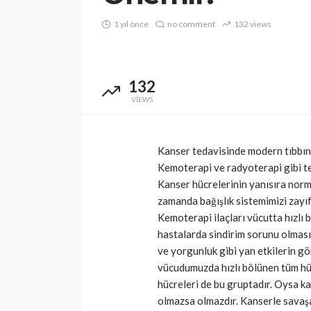
1 yıl önce
no comment
132 views
132
VIEWS
Kanser tedavisinde modern tıbbın e
Kemoterapi ve radyoterapi gibi ted
Kanser hücrelerinin yanısıra norm
zamanda bağışlık sistemimizi zayıf
Kemoterapi ilaçları vücutta hızlı
hastalarda sindirim sorunu olması,
ve yorgunluk gibi yan etkilerin gö
vücudumuzda hızlı bölünen tüm hüc
hücreleri de bu gruptadır. Oysa ka
olmazsa olmazdır. Kanserle savaşa