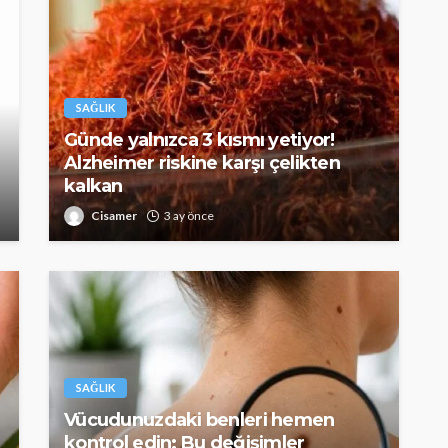
SAĞLIK
Günde yalnızca 3 kısmı yetiyor!
Alzheimer riskine karşı çelikten
kalkan
Cisamer
3 ay önce
SAĞLIK
Vücudunuzdaki benleri hemen
kontrol edin: Bu değişimler