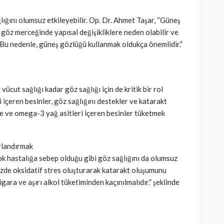
ğlığını olumsuz etkileyebilir. Op. Dr. Ahmet Taşar, “Güneş
 göz merceğinde yapısal değişikliklere neden olabilir ve
r. Bu nedenle, güneş gözlüğü kullanmak oldukça önemlidir.”
vücut sağlığı kadar göz sağlığı için de kritik bir rol
i içeren besinler, göz sağlığını destekler ve katarakt
yve ve omega-3 yağ asitleri içeren besinler tüketmek
ırlandırmak
rçok hastalığa sebep olduğu gibi göz sağlığını da olumsuz
 gözde oksidatif stres oluşturarak katarakt oluşumunu
 sigara ve aşırı alkol tüketiminden kaçınılmalıdır.” şeklinde