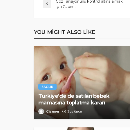
Göz Tansiyonunu kontrol altına almak
için 7 adım!
YOU MIGHT ALSO LIKE
SAĞLIK
Türkiye’de de satılan bebek
mamasına toplatma kararı
Cisamer
3 ay önce