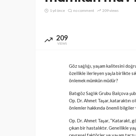
1 yıl önce
no comment
209 views
209
VIEWS
Göz sağlığı, yaşam kalitesini doğr
özellikle ilerleyen yaşla birlikte sı
önlemek mümkün müdür?
Batıgöz Sağlık Grubu Balçova şub
Op. Dr. Ahmet Taşar, kataraktın o
önlemler hakkında önemli bilgiler 
Op. Dr. Ahmet Taşar, “Katarakt, g
çıkan bir hastalıktır. Genellikle 
çevresel faktörler ve yaşam tarzı s