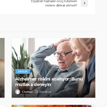
Diyabet hastaları oruç tutarken
nelere dikkat etmeli?
SAĞLIK
Alzheimer riskini azaltıyor: Bunu
mutlaka deneyin
Cisamer
3 ay önce