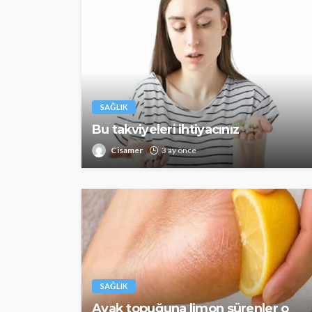
SAĞLIK
Bu takviyeleri ihtiyacınız
Cisamer
3 ay önce
SAĞLIK
Ayak topuğuna limon sürenler o