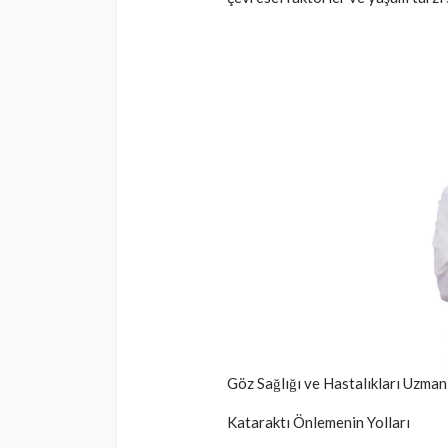
SAĞLIK
Günde yalnızca 3 
yetiyor! Alzheimer
karşı çelikten kal
Cisamer
3 ay önce
Göz Sağlığı ve Hastalıkları Uzman
Kataraktı Önlemenin Yolları