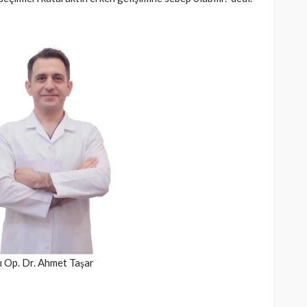
SAĞLIK
kısmı
 riskine
Türkiye’de de satılan bebek
kan
mamasına toplatma kararı
390
Cisamer
3 ay önce
958
ı Op. Dr. Ahmet Taşar