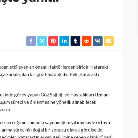
udan etkileyen en önemli faktörlerden biridir. Katarakt,
kça karşılaşılan bir göz hastalığıdır. Peki, kataraktı
esinde görev yapan Göz Sağlığı ve Hastalıkları Uzmanı
luşum süreci ve önlenmesine yönelik alınabilecek
verdi.
öz merceğinin zamanla saydamlığını yitirmesiyle ortaya
yaşlanma sürecinin doğal bir sonucu olarak görülse de,
eçimleri kataraktın erken gelişimine sebep olabilir.” dedi.