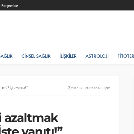
- Perşembe
SAĞLIK
CINSEL SAĞLIK
İLIŞKILER
ASTROLOJI
FITOTER
 mü? İşte yanıtı!”
Mar. 23, 2025 at 4:13 pm
i azaltmak
e yanıtı!”