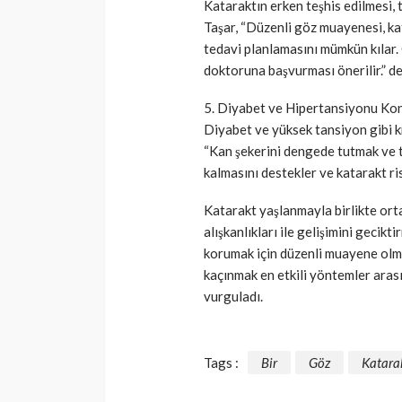
Kataraktın erken teşhis edilmesi,
Taşar, “Düzenli göz muayenesi, ka
tedavi planlamasını mümkün kılar. 
doktoruna başvurması önerilir.” de
5. Diyabet ve Hipertansiyonu Kon
Diyabet ve yüksek tansiyon gibi kro
“Kan şekerini dengede tutmak ve t
kalmasını destekler ve katarakt risk
Katarakt yaşlanmayla birlikte ortay
alışkanlıkları ile gelişimini geci
korumak için düzenli muayene olmak
kaçınmak en etkili yöntemler aras
vurguladı.
Tags :
Bir
Göz
Katara