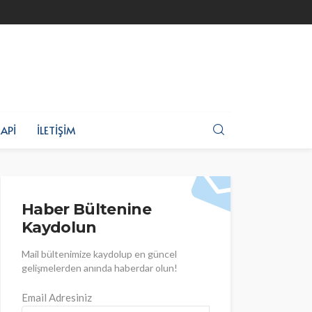
API
İLETIŞIM
Haber Bültenine
Kaydolun
Mail bültenimize kaydolup en güncel
gelişmelerden anında haberdar olun!
Email Adresiniz