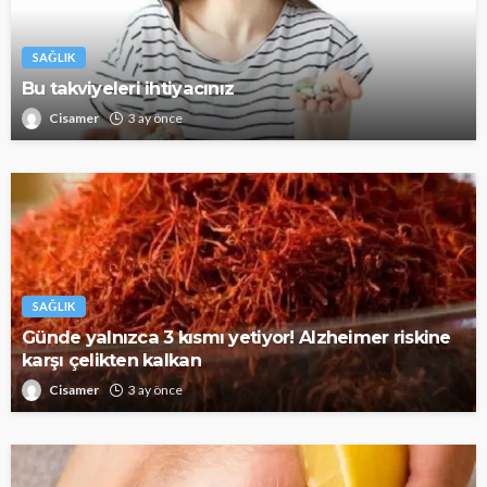
SAĞLIK
Bu takviyeleri ihtiyacınız
Cisamer
3 ay önce
SAĞLIK
Günde yalnızca 3 kısmı yetiyor! Alzheimer riskine
karşı çelikten kalkan
Cisamer
3 ay önce