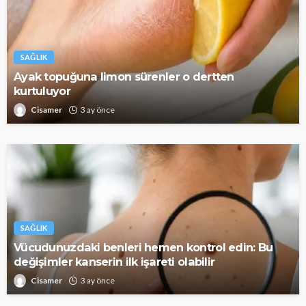
SAĞLIK
Ayak topuğuna limon sürenler o dertten
kurtuluyor
Cisamer
3 ay önce
SAĞLIK
Vücudunuzdaki benleri hemen kontrol edin: Bu
değişimler kanserin ilk işareti olabilir
Cisamer
3 ay önce