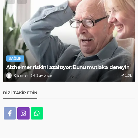
SAĞLIK
Alzheimer riskini azaltıyor: Bunu mutlaka deneyin
Cisamer
3 ay önce
1.3k
BIZI TAKIP EDIN