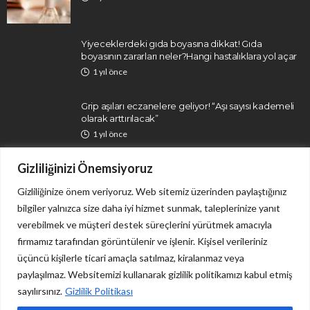
Yiyeceklerdeki gıda boyasına dikkat! Gıda
boyasının zararları neler?Hangi hastalıklara yol açar
1 yıl önce
Grip aşıları eczanelere geliyor! “Aşı sayısı kademeli
olarak arttırılacak”
1 yıl önce
Gizliliğinizi Önemsiyoruz
Gizliliğinize önem veriyoruz. Web sitemiz üzerinden paylaştığınız
bilgiler yalnızca size daha iyi hizmet sunmak, taleplerinize yanıt
verebilmek ve müşteri destek süreçlerini yürütmek amacıyla
firmamız tarafından görüntülenir ve işlenir. Kişisel verileriniz
İletişim
Gizlilik Politikası
üçüncü kişilerle ticari amaçla satılmaz, kiralanmaz veya
paylaşılmaz. Websitemizi kullanarak gizlilik politikamızı kabul etmiş
sayılırsınız.
Gizlilik Politikası