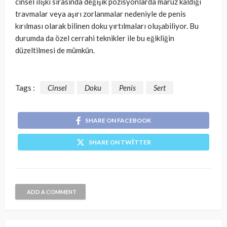
cinsel ilişki sırasında değişik pozisyonlarda maruz kaldığı
travmalar veya aşırı zorlanmalar nedeniyle de penis
kırılması olarak bilinen doku yırtılmaları oluşabiliyor. Bu
durumda da özel cerrahi teknikler ile bu eğikliğin
düzeltilmesi de mümkün.
Tags :
Cinsel
Doku
Penis
Sert
SHARE ON FACEBOOK
SHARE ON TWITTER
ADD A COMMENT