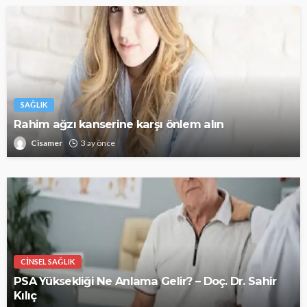
SAĞLIK
Rahim ağzı kanserine karşı önlem alın
Cisamer
3 ay önce
CINSEL SAĞLIK
PSA Yüksekliği Ne Anlama Gelir? – Doç. Dr. Sahir
Kılıç