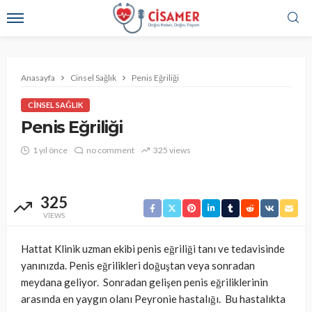
Anasayfa
Cinsel Sağlık
Penis Eğriliği
CINSEL SAĞLIK
Penis Eğriliği
1 yıl önce
no comment
325 views
325
VIEWS
Hattat Klinik uzman ekibi penis eğriliği tanı ve tedavisinde
yanınızda. Penis eğrilikleri doğuştan veya sonradan
meydana geliyor. Sonradan gelişen penis eğriliklerinin
arasında en yaygın olanı Peyronie hastalığı. Bu hastalıkta