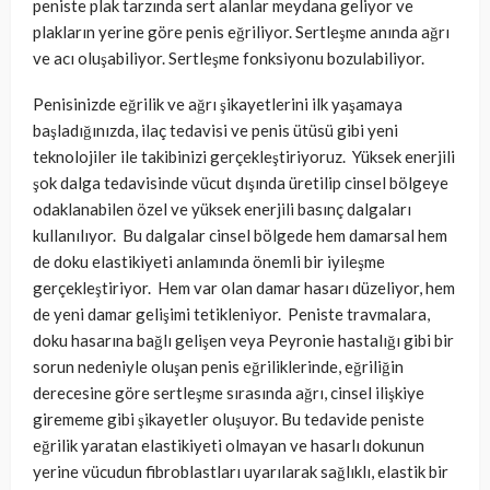
peniste plak tarzında sert alanlar meydana geliyor ve
plakların yerine göre penis eğriliyor. Sertleşme anında ağrı
ve acı oluşabiliyor. Sertleşme fonksiyonu bozulabiliyor.
Penisinizde eğrilik ve ağrı şikayetlerini ilk yaşamaya
başladığınızda, ilaç tedavisi ve penis ütüsü gibi yeni
teknolojiler ile takibinizi gerçekleştiriyoruz. Yüksek enerjili
şok dalga tedavisinde vücut dışında üretilip cinsel bölgeye
odaklanabilen özel ve yüksek enerjili basınç dalgaları
kullanılıyor. Bu dalgalar cinsel bölgede hem damarsal hem
de doku elastikiyeti anlamında önemli bir iyileşme
gerçekleştiriyor. Hem var olan damar hasarı düzeliyor, hem
de yeni damar gelişimi tetikleniyor. Peniste travmalara,
doku hasarına bağlı gelişen veya Peyronie hastalığı gibi bir
sorun nedeniyle oluşan penis eğriliklerinde, eğriliğin
derecesine göre sertleşme sırasında ağrı, cinsel ilişkiye
girememe gibi şikayetler oluşuyor. Bu tedavide peniste
eğrilik yaratan elastikiyeti olmayan ve hasarlı dokunun
yerine vücudun fibroblastları uyarılarak sağlıklı, elastik bir