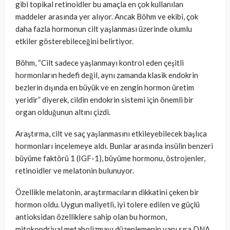
gibi topikal retinoidler bu amaçla en çok kullanılan
maddeler arasında yer alıyor. Ancak Böhm ve ekibi, çok
daha fazla hormonun cilt yaşlanması üzerinde olumlu
etkiler gösterebileceğini belirtiyor.
Böhm, “Cilt sadece yaşlanmayı kontrol eden çeşitli
hormonların hedefi değil, aynı zamanda klasik endokrin
bezlerin dışında en büyük ve en zengin hormon üretim
yeridir” diyerek, cildin endokrin sistemi için önemli bir
organ olduğunun altını çizdi.
Araştırma, cilt ve saç yaşlanmasını etkileyebilecek başlıca
hormonları incelemeye aldı. Bunlar arasında insülin benzeri
büyüme faktörü 1 (IGF-1), büyüme hormonu, östrojenler,
retinoidler ve melatonin bulunuyor.
Özellikle melatonin, araştırmacıların dikkatini çeken bir
hormon oldu. Uygun maliyetli, iyi tolere edilen ve güçlü
antioksidan özelliklere sahip olan bu hormon,
mitokondriyal metabolizmayı düzenlemenin yanı sıra DNA