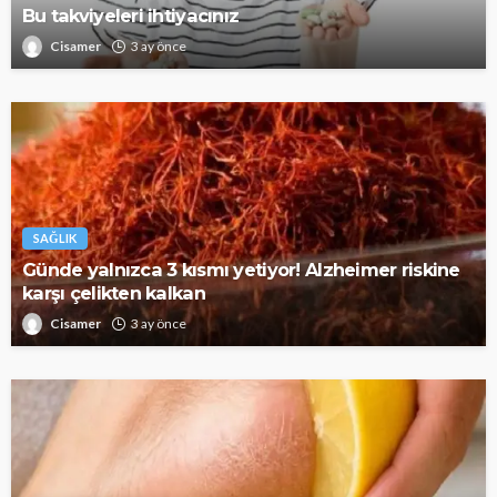
Bu takviyeleri ihtiyacınız
Cisamer
3 ay önce
SAĞLIK
Günde yalnızca 3 kısmı yetiyor! Alzheimer riskine
karşı çelikten kalkan
Cisamer
3 ay önce