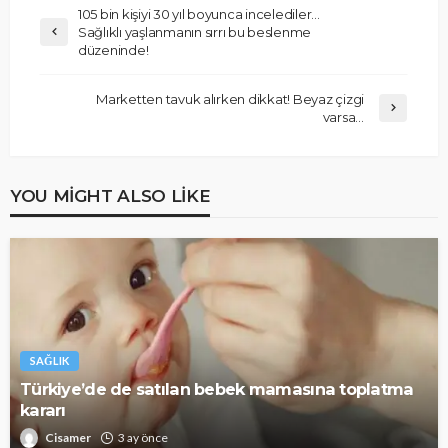
105 bin kişiyi 30 yıl boyunca incelediler…
Sağlıklı yaşlanmanın sırrı bu beslenme
düzeninde!
Marketten tavuk alırken dikkat! Beyaz çizgi
varsa…
YOU MIGHT ALSO LIKE
SAĞLIK
Türkiye’de de satılan bebek mamasına toplatma
kararı
Cisamer
3 ay önce