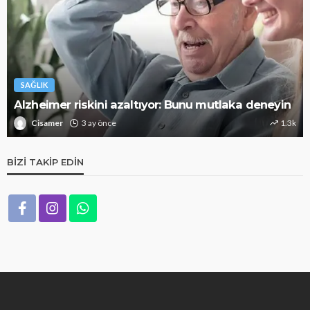
SAĞLIK
Alzheimer riskini azaltıyor: Bunu mutlaka deneyin
Cisamer
3 ay önce
1.3k
BIZI TAKIP EDIN