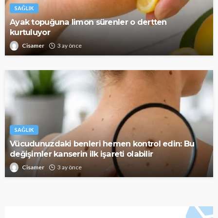
SAĞLIK
Ayak topuğuna limon sürenler o dertten
kurtuluyor
Cisamer
3 ay önce
SAĞLIK
Vücudunuzdaki benleri hemen kontrol edin: Bu
değişimler kanserin ilk işareti olabilir
Cisamer
3 ay önce