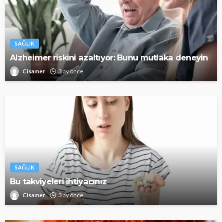
SAĞLIK
Alzheimer riskini azaltıyor: Bunu mutlaka deneyin
Cisamer
3 ay önce
SAĞLIK
Bu takviyeleri ihtiyacınız
Cisamer
3 ay önce