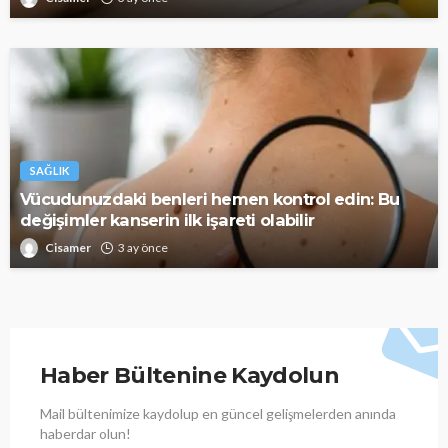
SAĞLIK
Vücudunuzdaki benleri hemen kontrol edin: Bu
değişimler kanserin ilk işareti olabilir
Cisamer
3 ay önce
Haber Bültenine Kaydolun
Mail bültenimize kaydolup en güncel gelişmelerden anında
haberdar olun!