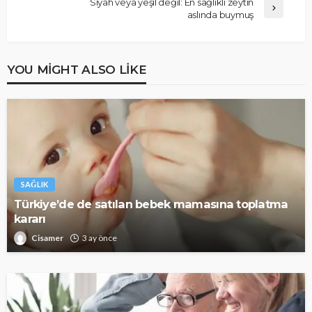
Siyah veya yeşil değil: En sağlıklı zeytin
aslında buymuş
YOU MIGHT ALSO LIKE
SAĞLIK
Türkiye’de de satılan bebek mamasına toplatma
kararı
Cisamer
3 ay önce