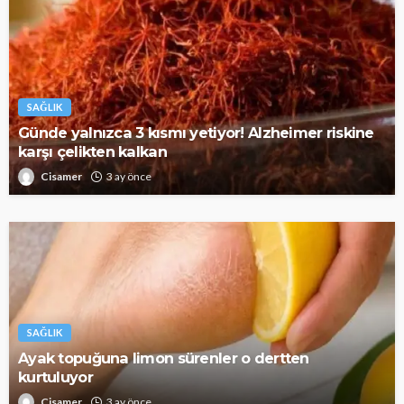
SAĞLIK
Günde yalnızca 3 kısmı yetiyor! Alzheimer riskine
karşı çelikten kalkan
Cisamer
3 ay önce
SAĞLIK
Ayak topuğuna limon sürenler o dertten
kurtuluyor
Cisamer
3 ay önce