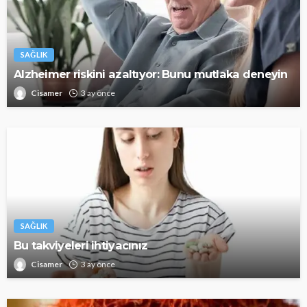
SAĞLIK
Alzheimer riskini azaltıyor: Bunu mutlaka deneyin
Cisamer
3 ay önce
SAĞLIK
Bu takviyeleri ihtiyacınız
Cisamer
3 ay önce