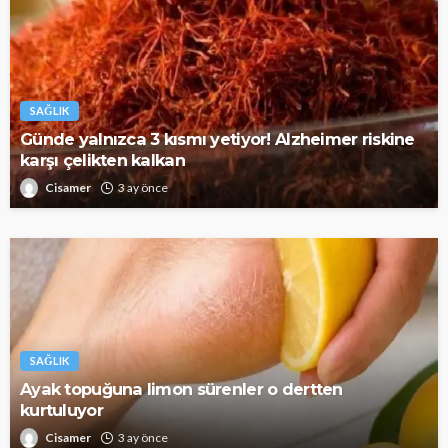
SAĞLIK
Günde yalnızca 3 kısmı yetiyor! Alzheimer riskine
karşı çelikten kalkan
Cisamer
3 ay önce
SAĞLIK
Ayak topuğuna limon sürenler o dertten
kurtuluyor
Cisamer
3 ay önce