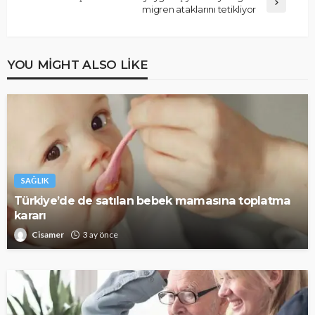
migren ataklarını tetikliyor
YOU MIGHT ALSO LIKE
SAĞLIK
Türkiye’de de satılan bebek mamasına toplatma
kararı
Cisamer
3 ay önce