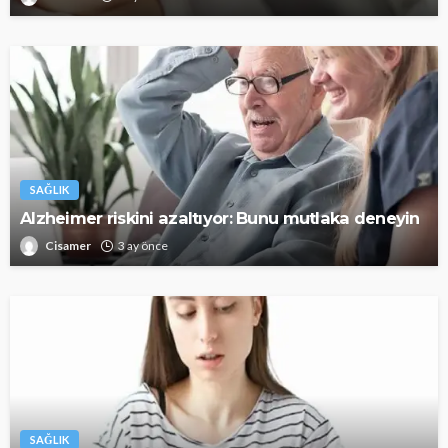
SAĞLIK
Alzheimer riskini azaltıyor: Bunu mutlaka deneyin
Cisamer
3 ay önce
SAĞLIK