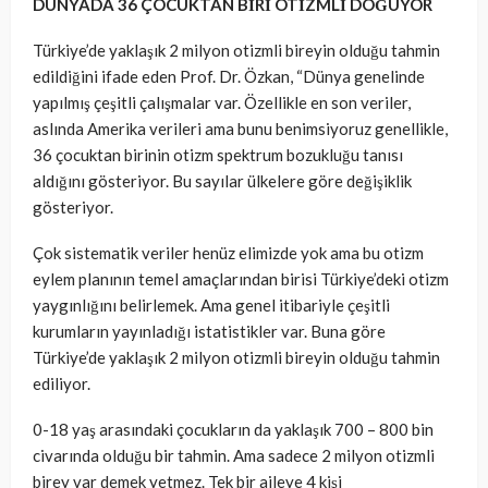
DÜNYADA 36 ÇOCUKTAN BİRİ OTİZMLİ DOĞUYOR
Türkiye’de yaklaşık 2 milyon otizmli bireyin olduğu tahmin
edildiğini ifade eden Prof. Dr. Özkan, “Dünya genelinde
yapılmış çeşitli çalışmalar var. Özellikle en son veriler,
aslında Amerika verileri ama bunu benimsiyoruz genellikle,
36 çocuktan birinin otizm spektrum bozukluğu tanısı
aldığını gösteriyor. Bu sayılar ülkelere göre değişiklik
gösteriyor.
Çok sistematik veriler henüz elimizde yok ama bu otizm
eylem planının temel amaçlarından birisi Türkiye’deki otizm
yaygınlığını belirlemek. Ama genel itibariyle çeşitli
kurumların yayınladığı istatistikler var. Buna göre
Türkiye’de yaklaşık 2 milyon otizmli bireyin olduğu tahmin
ediliyor.
0-18 yaş arasındaki çocukların da yaklaşık 700 – 800 bin
civarında olduğu bir tahmin. Ama sadece 2 milyon otizmli
birey var demek yetmez. Tek bir aileye 4 kişi