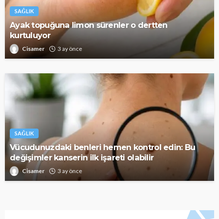
SAĞLIK
Ayak topuğuna limon sürenler o dertten
kurtuluyor
Cisamer
3 ay önce
SAĞLIK
Vücudunuzdaki benleri hemen kontrol edin: Bu
değişimler kanserin ilk işareti olabilir
Cisamer
3 ay önce