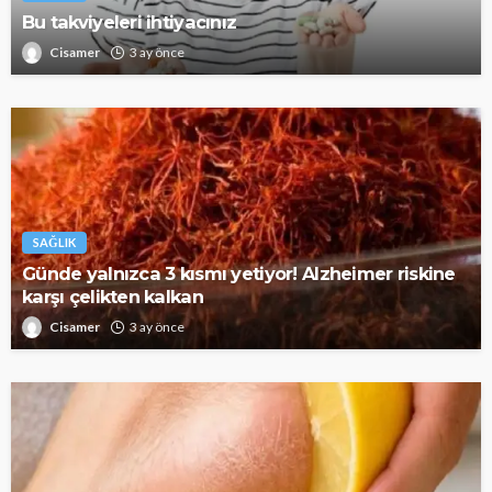
Bu takviyeleri ihtiyacınız
Cisamer
3 ay önce
SAĞLIK
Günde yalnızca 3 kısmı yetiyor! Alzheimer riskine
karşı çelikten kalkan
Cisamer
3 ay önce