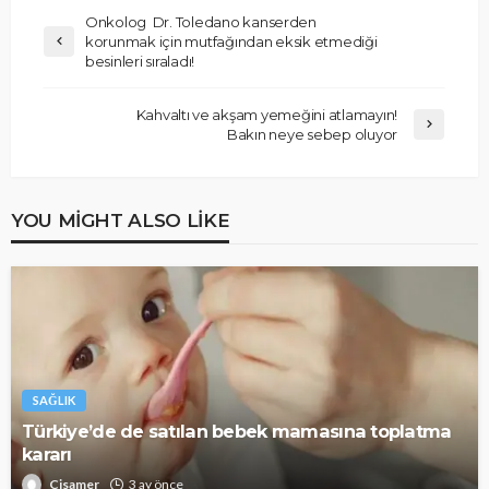
Onkolog Dr. Toledano kanserden
korunmak için mutfağından eksik etmediği
besinleri sıraladı!
Kahvaltı ve akşam yemeğini atlamayın!
Bakın neye sebep oluyor
YOU MIGHT ALSO LIKE
SAĞLIK
Türkiye’de de satılan bebek mamasına toplatma
kararı
Cisamer
3 ay önce