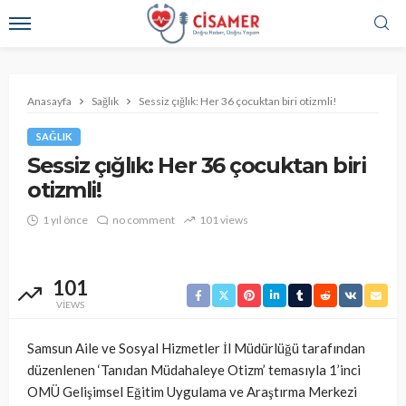
Anasayfa
Sağlık
Sessiz çığlık: Her 36 çocuktan biri otizmli!
SAĞLIK
Sessiz çığlık: Her 36 çocuktan biri
otizmli!
1 yıl önce
no comment
101 views
101
VIEWS
Samsun Aile ve Sosyal Hizmetler İl Müdürlüğü tarafından
düzenlenen ‘Tanıdan Müdahaleye Otizm’ temasıyla 1’inci
OMÜ Gelişimsel Eğitim Uygulama ve Araştırma Merkezi