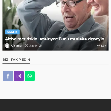
SAĞLIK
Alzheimer riskini azaltıyor: Bunu mutlaka deneyin
Cisamer
3 ay önce
1.3k
BIZI TAKIP EDIN