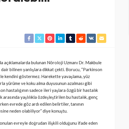
 açıklamalarda bulunan Nöroloji Uzmanı Dr. Makbule
air bilinen yanlışlara dikkat çekti. Borucu, “Parkinson
 ile kendini göstermez. Harekette yavaşlama, yüz
arla yürüme ve koku alma duyusunun azalması gibi
nson hastalığının sadece ileri yaşlara özgü bir hastalık
lk arasında yaşlılıkla özdeşleştirilen bu hastalık, genç
erken evrede göz ardı edilen belirtiler, tanının
sine neden olabiliyor” diye konuştu.
konulan evreyle doğrudan ilişkili olduğunu ifade eden