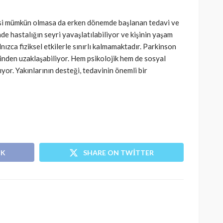
esi mümkün olmasa da erken dönemde başlanan tedavi ve
SAĞLIK
kısmı
e hastalığın seyri yavaşlatılabiliyor ve kişinin yaşam
 riskine
Türkiye’de de satılan bebek
lnızca fiziksel etkilerle sınırlı kalmamaktadır. Parkinson
inden uzaklaşabiliyor. Hem psikolojik hem de sosyal
kan
mamasına toplatma kararı
or. Yakınlarının desteği, tedavinin önemli bir
392
Cisamer
3 ay önce
963
OK
SHARE ON TWITTER