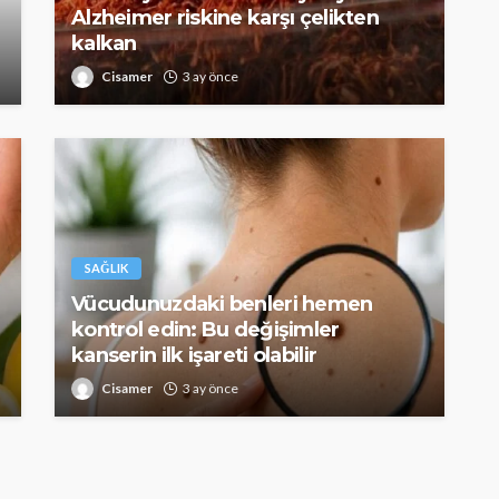
Alzheimer riskine karşı çelikten
kalkan
Cisamer
3 ay önce
SAĞLIK
Vücudunuzdaki benleri hemen
kontrol edin: Bu değişimler
kanserin ilk işareti olabilir
Cisamer
3 ay önce