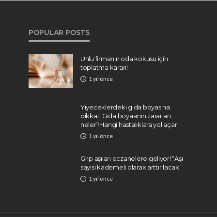
POPULAR POSTS
Ünlü firmanın oda kokusu için
toplatma kararı!
1 yıl önce
Yiyeceklerdeki gıda boyasına
dikkat! Gıda boyasının zararları
neler?Hangi hastalıklara yol açar
1 yıl önce
Grip aşıları eczanelere geliyor! “Aşı
sayısı kademeli olarak arttırılacak”
1 yıl önce