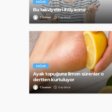
SAĞLIK
Bu takviyeleri ihtiyacınız
Cisamer
3 ay önce
SAĞLIK
Ayak topuğuna limon sürenler o
dertten kurtuluyor
Cisamer
3 ay önce