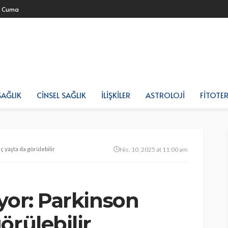
- Cuma
SAĞLIK
CINSEL SAĞLIK
İLIŞKILER
ASTROLOJI
FITOTER
 yaşta da görülebilir
Nis. 10, 2025 at 11:00 am
yor: Parkinson
örülebilir