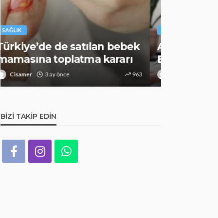
SAĞLIK
SAĞLIK
Alzheimer riskini azaltıyor:
Bunu mutlaka deneyin
Bu takviye
Cisamer
3 ay önce
1.3k
Cisamer
BIZI TAKIP EDIN