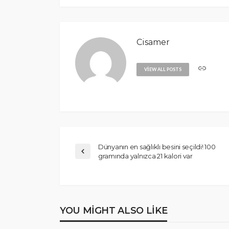
Cisamer
VIEW ALL POSTS
Dünyanın en sağlıklı besini seçildi! 100
gramında yalnızca 21 kalori var
YOU MIGHT ALSO LIKE