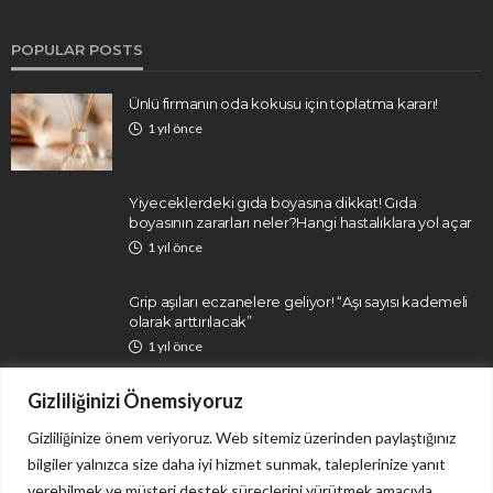
POPULAR POSTS
Ünlü firmanın oda kokusu için toplatma kararı!
1 yıl önce
Yiyeceklerdeki gıda boyasına dikkat! Gıda
boyasının zararları neler?Hangi hastalıklara yol açar
1 yıl önce
Grip aşıları eczanelere geliyor! “Aşı sayısı kademeli
olarak arttırılacak”
1 yıl önce
Gizliliğinizi Önemsiyoruz
Gizliliğinize önem veriyoruz. Web sitemiz üzerinden paylaştığınız
bilgiler yalnızca size daha iyi hizmet sunmak, taleplerinize yanıt
verebilmek ve müşteri destek süreçlerini yürütmek amacıyla