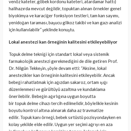
venöz kateter, göbek kordonu kateteri, atardamar hattı)
halihazırda mevcut değildir, topuktan alınan örnekler genel
biyokimya ve karaciğer fonksiyon testleri, tam kan sayımı,
yenidoğan taraması, başucu glikoz takibi ve kan gazı analizi
için kullanılabilir” şeklinde konuştu.
Lokal anestezi kan örneğinin kalitesini etkileyebiliyor
Topuk delme tekniği için standart lokal veya sistemik
farmakolojik anestezi gerekmediğini de dile getiren Prof.
Dr. Nilgün Tekkeşin, şöyle devam etti: “Aksine, lokal
anestezikler kan örneğinin kalitesini etkileyebilir. Ancak
bebeği rahatlatmak için ağızdan sakaroz, ortam ışığı
düzenlenmesi ve gürültüyü azaltma ve kundaklama
önerilebilir. Bebeğin ağırlığına uygun boyutta
bir topuk delme cihazı tercih edilmelidir, böylelikle kesinin
boyutu kontrol altına alınarak daha az travmatize
edilir. Topuk kanı örneği, bebek sırtüstü pozisyondayken en
kolay şekilde elde edilir. Uygun yer seçimi ağrıyı en aza