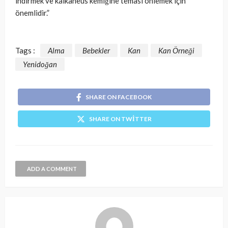
indirmek ve kalkaneus kemiğine teması önlemek için
önemlidir.”
Tags :
Alma
Bebekler
Kan
Kan Örneği
Yenidoğan
SHARE ON FACEBOOK
SHARE ON TWITTER
ADD A COMMENT