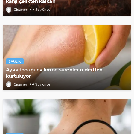
karşı çelikten kalkan
Cisamer
3 ay önce
SAĞLIK
Ayak topuğuna limon sürenler o dertten
kurtuluyor
Cisamer
3 ay önce