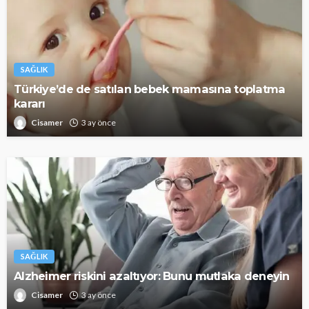
SAĞLIK
Türkiye’de de satılan bebek mamasına toplatma
kararı
Cisamer
3 ay önce
SAĞLIK
Alzheimer riskini azaltıyor: Bunu mutlaka deneyin
Cisamer
3 ay önce