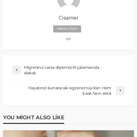
Cisamer
VIEW ALL POSTS
Migreniniz varsa dişlerinizi fırçalamanızla
alakalı
Hayatınızı kurtaracak egzersiz tüyoları: Hem
basit hem etkili
YOU MIGHT ALSO LIKE