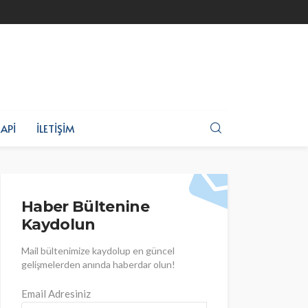
API
İLETIŞIM
Haber Bültenine
Kaydolun
Mail bültenimize kaydolup en güncel
gelişmelerden anında haberdar olun!
Email Adresiniz