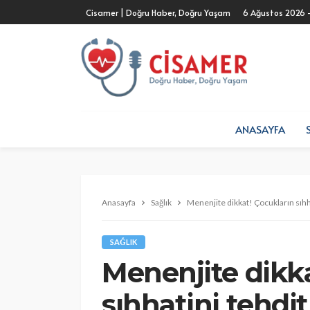
Cisamer | Doğru Haber, Doğru Yaşam
6 Ağustos 2026 
ANASAYFA
Anasayfa
Sağlık
Menenjite dikkat! Çocukların sıhha
SAĞLIK
Menenjite dikk
sıhhatini tehdit