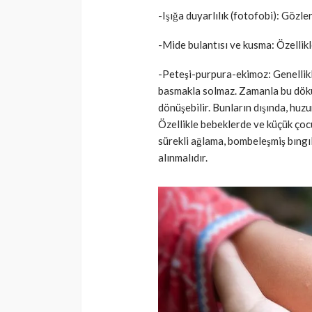
-Işığa duyarlılık (fotofobi): Gözler
-Mide bulantısı ve kusma: Özellikl
-Peteşi-purpura-ekimoz: Genellikle
basmakla solmaz. Zamanla bu dökü
dönüşebilir. Bunların dışında, huzurs
Özellikle bebeklerde ve küçük çocuk
sürekli ağlama, bombeleşmiş bıngıl
alınmalıdır.