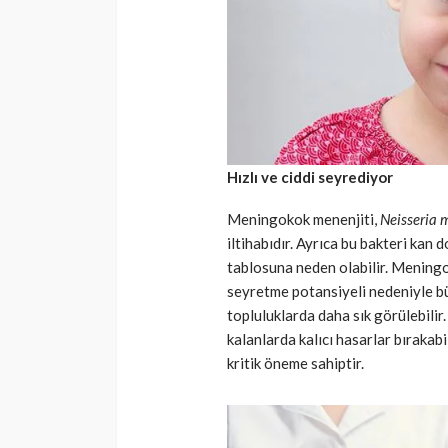
SAĞLIK
Günde yalnızca 3 
yetiyor! Alzheimer
karşı çelikten kal
Cisamer
3 ay önce
Hızlı ve ciddi seyrediyor
Meningokok menenjiti,
Neisseria 
iltihabıdır. Ayrıca bu bakteri kan
tablosuna neden olabilir. Meningoko
seyretme potansiyeli nedeniyle bü
topluluklarda daha sık görülebilir
kalanlarda kalıcı hasarlar bırakabi
kritik öneme sahiptir.