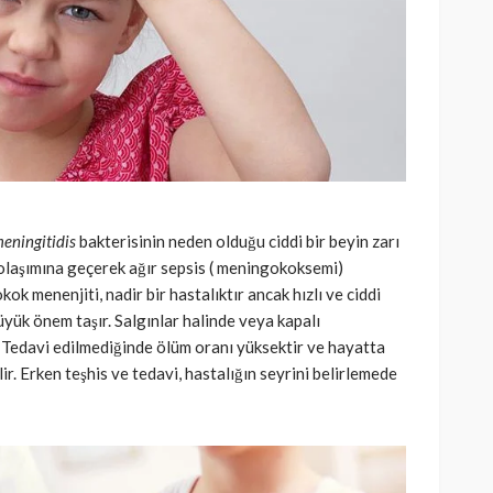
SAĞLIK
kısmı
 riskine
Türkiye’de de satılan bebek
kan
mamasına toplatma kararı
391
Cisamer
3 ay önce
962
meningitidis
bakterisinin neden olduğu ciddi bir beyin zarı
 dolaşımına geçerek ağır sepsis ( meningokoksemi)
k menenjiti, nadir bir hastalıktır ancak hızlı ve ciddi
yük önem taşır. Salgınlar halinde veya kapalı
. Tedavi edilmediğinde ölüm oranı yüksektir ve hayatta
lir. Erken teşhis ve tedavi, hastalığın seyrini belirlemede