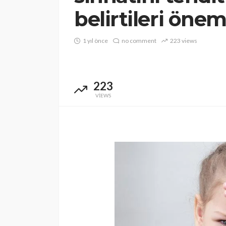
belirtileri öne
1 yıl önce
no comment
223 views
223
VIEWS