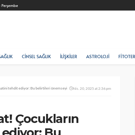
- Perşembe
SAĞLIK
CINSEL SAĞLIK
İLIŞKILER
ASTROLOJI
FITOTER
tini tehdit ediyor: Bu belirtileri önemseyin
Nis. 20, 2025 at 2:36 pm
at! Çocukların
 ediyor: Bu