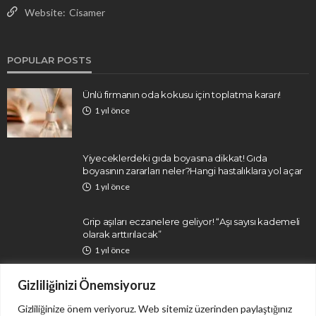
Website:
Cisamer
POPULAR POSTS
Ünlü firmanın oda kokusu için toplatma kararı!
1 yıl önce
Yiyeceklerdeki gıda boyasına dikkat! Gıda
boyasının zararları neler?Hangi hastalıklara yol açar
1 yıl önce
Grip aşıları eczanelere geliyor! “Aşı sayısı kademeli
olarak arttırılacak”
1 yıl önce
Gizliliğinizi Önemsiyoruz
Gizliliğinize önem veriyoruz. Web sitemiz üzerinden paylaştığınız