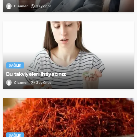
Cisamer
3 ay önce
SAĞLIK
Bu takviyeleri ihtiyacınız
Cisamer
3 ay önce
SAĞLIK