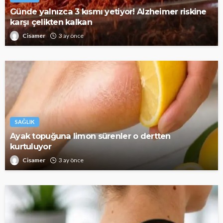
Günde yalnızca 3 kısmı yetiyor! Alzheimer riskine
karşı çelikten kalkan
Cisamer
3 ay önce
SAĞLIK
Ayak topuğuna limon sürenler o dertten
kurtuluyor
Cisamer
3 ay önce