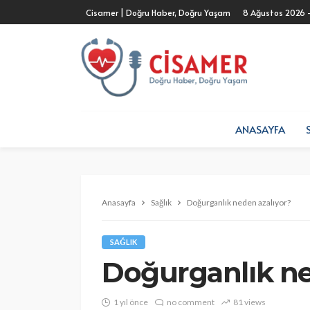
Cisamer | Doğru Haber, Doğru Yaşam
8 Ağustos 2026 
ANASAYFA
Anasayfa
Sağlık
Doğurganlık neden azalıyor?
SAĞLIK
Doğurganlık ne
1 yıl önce
no comment
81 views