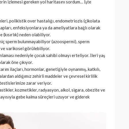
erin izlemesi gereken yol haritasını sordum… İşte
ri, polikistik over hastalığı, endometriozis (çikolata
tihapları, enfeksiyonlara ya da ameliyatlara bağlı olarak
e (kısırlık) neden olabiliyor.
 hiç sperm bulunmayabiliyor (azoospermi), sperm
ve varikosel görülebiliyor.
nlaması nedeniyle çocuk sahibi olmayı erteliyor. İleri yaş
olarak öne çıkıyor.
tarım ilaçları, hormonlar, genetiğiyle oynanmış, katkılı,
dalardan aldığımız zehirli maddeler ve çevresel kirlilik
estislerimize zarar veriyor.
stikler, kozmetikler, radyasyon, alkol, sigara, obezite ve
Dolayısıyla gebe kalma süreçleri uzuyor ve giderek