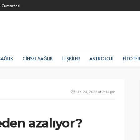
- Cumartesi
SAĞLIK
CINSEL SAĞLIK
İLIŞKILER
ASTROLOJI
FITOTER
Haz. 24, 2025 at 7:14 pm
den azalıyor?