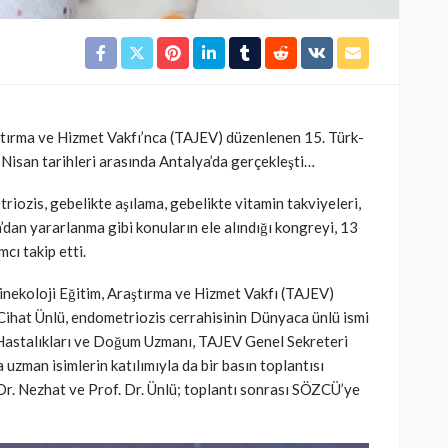
SAĞLIK
kısmı
 riskine
Türkiye’de de satılan bebek
kan
mamasına toplatma kararı
ştırma ve Hizmet Vakfı’nca (TAJEV) düzenlenen 15. Türk-
394
Cisamer
3 ay önce
963
Nisan tarihleri arasında Antalya’da gerçekleşti…
iozis, gebelikte aşılama, gebelikte vitamin takviyeleri,
’dan yararlanma gibi konuların ele alındığı kongreyi, 13
cı takip etti.
nekoloji Eğitim, Araştırma ve Hizmet Vakfı (TAJEV)
Cihat Ünlü, endometriozis cerrahisinin Dünyaca ünlü ismi
Hastalıkları ve Doğum Uzmanı, TAJEV Genel Sekreteri
 uzman isimlerin katılımıyla da bir basın toplantısı
 Dr. Nezhat ve Prof. Dr. Ünlü; toplantı sonrası SÖZCÜ’ye