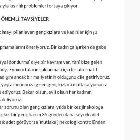
yla kısırlık problemleri ortaya çıkıyor.
 ÖNEMLİ TAVSİYELER
olmayı pilanlayan genç kızlara ve kadınlar için şu
apmamalarını öneriyoruz. Bir kadın çalışırken de gebe
syal dondurma’ diye bir kavram var. Yani bize gelen
lemişse yumurtaların saklanması için bir alternatif
dığını ancak bir maliyetinin olduğunu dile getiriyoruz.
en yaşta menopoza giren genç kızlara mutlaka yumurta
e ediyoruz. Bekar olsun, evli olsun her kadının
abiliyoruz.
er sorunu olan genç kızlara, yılda bir kez jinekoloğa
ç kız, bir genç hanım 35 günden daha seyrek adet
ık adet görüyorsa ‘mutlaka jinekolog kontrolünden