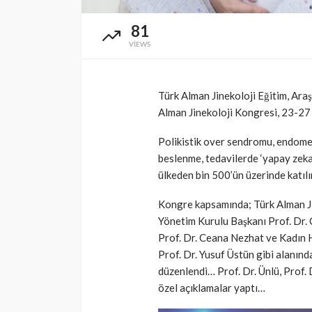
SAĞLIK
81
VIEWS
Günde yalnızca 3 
yetiyor! Alzheimer
karşı çelikten kal
Türk Alman Jinekoloji Eğitim, Ara
Cisamer
3 ay önce
Alman Jinekoloji Kongresi, 23-27 
Polikistik over sendromu, endometr
beslenme, tedavilerde ‘yapay zeka
ülkeden bin 500’ün üzerinde katılım
Kongre kapsamında; Türk Alman Ji
Yönetim Kurulu Başkanı Prof. Dr. 
Prof. Dr. Ceana Nezhat ve Kadın 
Prof. Dr. Yusuf Üstün gibi alanında
düzenlendi… Prof. Dr. Ünlü, Prof.
özel açıklamalar yaptı…