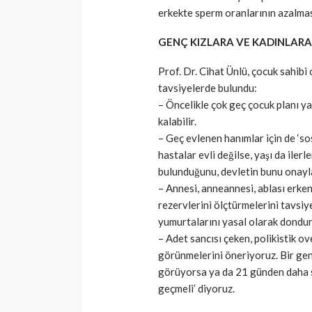
erkekte sperm oranlarının azalması
GENÇ KIZLARA VE KADINLARA
Prof. Dr. Cihat Ünlü, çocuk sahibi 
tavsiyelerde bulundu:
– Öncelikle çok geç çocuk planı y
kalabilir.
– Geç evlenen hanımlar için de ‘so
hastalar evli değilse, yaşı da iler
bulunduğunu, devletin bunu onayla
– Annesi, anneannesi, ablası erk
rezervlerini ölçtürmelerini tavsiy
yumurtalarını yasal olarak dondur
– Adet sancısı çeken, polikistik ov
görünmelerini öneriyoruz. Bir gen
görüyorsa ya da 21 günden daha s
geçmeli’ diyoruz.