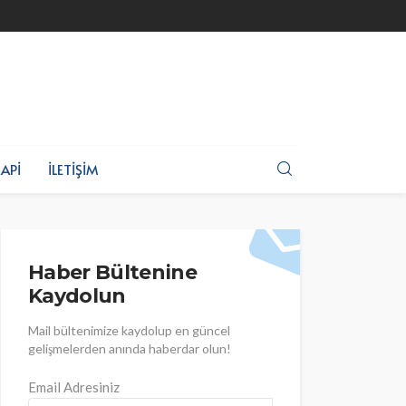
API
İLETIŞIM
Haber Bültenine
Kaydolun
Mail bültenimize kaydolup en güncel
gelişmelerden anında haberdar olun!
Email Adresiniz