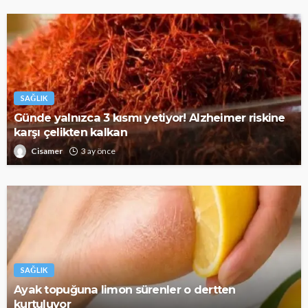
SAĞLIK
Günde yalnızca 3 kısmı yetiyor! Alzheimer riskine
karşı çelikten kalkan
Cisamer
3 ay önce
SAĞLIK
Ayak topuğuna limon sürenler o dertten
kurtuluyor