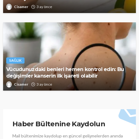
Cisamer
3 ay önce
SAĞLIK
Vücudunuzdaki benleri hemen kontrol edin: Bu
değişimler kanserin ilk işareti olabilir
Cisamer
3 ay önce
Haber Bültenine Kaydolun
Mail bültenimize kaydolup en güncel gelişmelerden anında