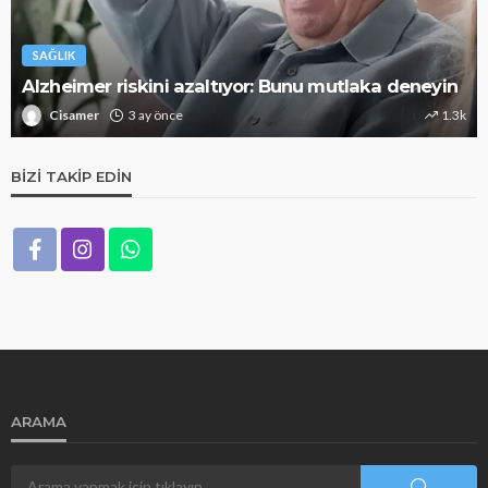
SAĞLIK
Alzheimer riskini azaltıyor: Bunu mutlaka deneyin
Cisamer
3 ay önce
1.3k
BIZI TAKIP EDIN
ARAMA