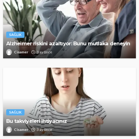
SAĞLIK
Alzheimer riskini azaltıyor: Bunu mutlaka deneyin
Cisamer
3 ay önce
SAĞLIK
Bu takviyeleri ihtiyacınız
Cisamer
3 ay önce