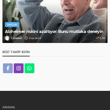
SAĞLIK
Alzheimer riskini azaltıyor: Bunu mutlaka deneyin
Cisamer
3 ay önce
1.3k
BIZI TAKIP EDIN
ARAMA