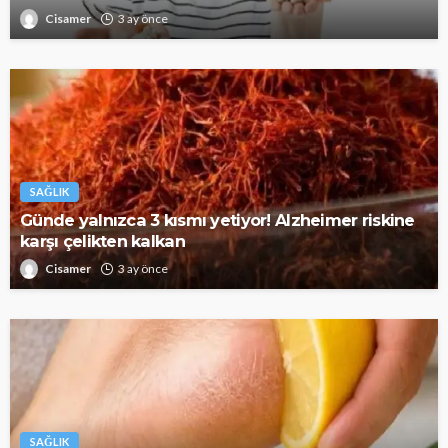
Cisamer
3 ay önce
SAĞLIK
Günde yalnızca 3 kısmı yetiyor! Alzheimer riskine
karşı çelikten kalkan
Cisamer
3 ay önce
SAĞLIK