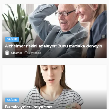
SAĞLIK
Alzheimer riskini azaltıyor: Bunu mutlaka deneyin
Cisamer
3 ay önce
SAĞLIK
Bu takviyeleri ihtiyacınız