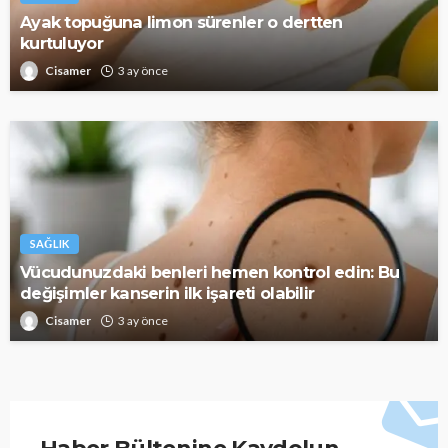
Ayak topuğuna limon sürenler o dertten
kurtuluyor
Cisamer
3 ay önce
SAĞLIK
Vücudunuzdaki benleri hemen kontrol edin: Bu
değişimler kanserin ilk işareti olabilir
Cisamer
3 ay önce