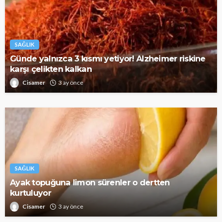
SAĞLIK
Günde yalnızca 3 kısmı yetiyor! Alzheimer riskine
karşı çelikten kalkan
Cisamer
3 ay önce
SAĞLIK
Ayak topuğuna limon sürenler o dertten
kurtuluyor
Cisamer
3 ay önce