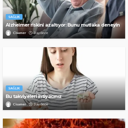
SAĞLIK
Alzheimer riskini azaltıyor: Bunu mutlaka deneyin
Cisamer
3 ay önce
SAĞLIK
Bu takviyeleri ihtiyacınız
Cisamer
3 ay önce