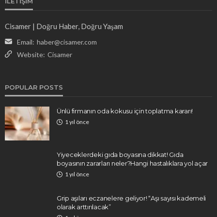
İLETIŞIM
Cisamer | Doğru Haber, Doğru Yaşam
Email:
haber@cisamer.com
Website:
Cisamer
POPULAR POSTS
Ünlü firmanın oda kokusu için toplatma kararı!
1 yıl önce
Yiyeceklerdeki gıda boyasına dikkat! Gıda
boyasının zararları neler?Hangi hastalıklara yol açar
1 yıl önce
Grip aşıları eczanelere geliyor! “Aşı sayısı kademeli
olarak arttırılacak”