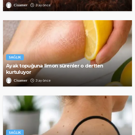
Cisamer
3 ay önce
SAĞLIK
Ayak topuğuna limon sürenler o dertten
kurtuluyor
Cisamer
3 ay önce
SAĞLIK