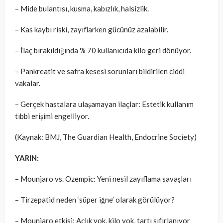
– Mide bulantısı, kusma, kabızlık, halsizlik.
– Kas kaybı riski, zayıflarken gücünüz azalabilir.
– İlaç bırakıldığında % 70 kullanıcıda kilo geri dönüyor.
– Pankreatit ve safra kesesi sorunları bildirilen ciddi
vakalar.
– Gerçek hastalara ulaşamayan ilaçlar: Estetik kullanım
tıbbi erişimi engelliyor.
(Kaynak: BMJ, The Guardian Health, Endocrine Society)
YARIN:
– Mounjaro vs. Ozempic: Yeni nesil zayıflama savaşları
– Tirzepatid neden ‘süper iğne’ olarak görülüyor?
– Mounjaro etkisi: Açlık yok, kilo yok, tartı sıfırlanıyor