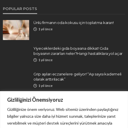
POPULAR POSTS
Ünlü firmanın oda kokusu için toplatma kararı!
1 yıl önce
Yiyeceklerdeki gıda boyasına dikkat! Gıda
boyasının zararları neler?Hangi hastalıklara yol açar
1 yıl önce
Grip aşıları eczanelere geliyor! “Aşı sayısı kademeli
olarak arttırılacak”
1 yıl önce
Gizliliğinizi Önemsiyoruz
Gizliliğinize önem veriyoruz. Web sitemiz üzerinden paylaştığınız
bilgiler yalnızca size daha iyi hizmet sunmak, taleplerinize yanıt
verebilmek ve müşteri destek süreçlerini yürütmek amacıyla