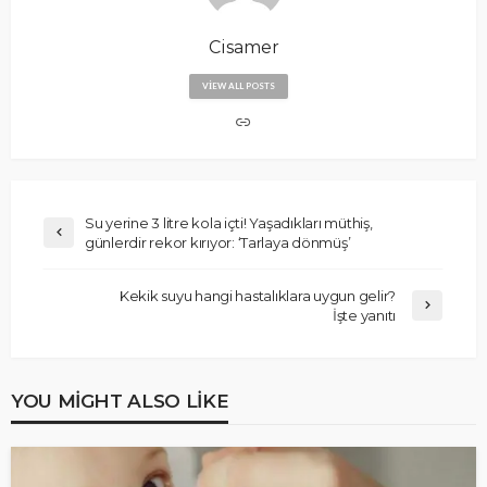
Cisamer
VIEW ALL POSTS
Su yerine 3 litre kola içti! Yaşadıkları müthiş,
günlerdir rekor kırıyor: ‘Tarlaya dönmüş’
Kekik suyu hangi hastalıklara uygun gelir?
İşte yanıtı
YOU MIGHT ALSO LIKE