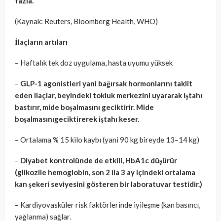
fazla.
(Kaynak: Reuters, Bloomberg Health, WHO)
İlaçların artıları
– Haftalık tek doz uygulama, hasta uyumu yüksek
–
GLP-1 agonistleri yani bağırsak hormonlarını taklit
eden ilaçlar, beyindeki tokluk merkezini uyararak iştahı
bastırır, mide boşalmasını geciktirir. Mide
boşalmasınıgeciktirerek iştahı keser.
– Ortalama % 15 kilo kaybı (yani 90 kg bireyde 13–14 kg)
–
Diyabet kontrolünde de etkili, HbA1c düşürür
(glikozile hemoglobin, son 2 ila 3 ay içindeki ortalama
kan şekeri seviyesini gösteren bir laboratuvar testidir.)
– Kardiyovasküler risk faktörlerinde iyileşme (kan basıncı,
yağlanma) sağlar.