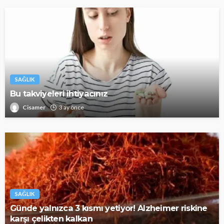
SAĞLIK
Bu takviyeleri ihtiyacınız
Cisamer
3 ay önce
SAĞLIK
Günde yalnızca 3 kısmı yetiyor! Alzheimer riskine
karşı çelikten kalkan