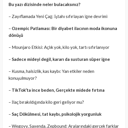
Bu yazı dizisinde neler bulacaksınız?
– Zayıflamada Yeni Çağ: İştahı sıfırlayan iğne devrimi
–
Ozempic Patlaması: Bir diyabet ilacının moda ikonuna
dönüşü
– Mounjaro Etkisi: Açlık yok, kilo yok, tartı sıfırlanıyor
–
Sadece mideyi değil, kararı da susturan süper iğne
– Kusma, halsizlik, kas kaybı: Yan etkiler neden
konuşulmuyor?
–
TikTok’ta ince beden, Gerçekte midede fırtına
– İlaç bırakıldığında kilo geri geliyor mu?
–
Saç Dökülmesi, tat kaybı, psikolojik yorgunluk
– Wegovy, Saxenda, Zepbound: Aralarındaki gerçek farklar