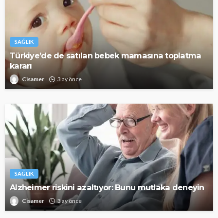
SAĞLIK
Türkiye’de de satılan bebek mamasına toplatma
kararı
Cisamer
3 ay önce
SAĞLIK
Alzheimer riskini azaltıyor: Bunu mutlaka deneyin
Cisamer
3 ay önce