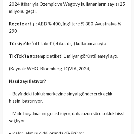
2024 itibarıyla Ozempic ve Wegovy kullananların sayısı 25
milyonu geçti.
Reçete artışı:
ABD % 400, İngiltere % 380, Avustralya %
290
Türkiye’de
“off-label” (etiket dışı) kullanım artışta
TikTok’ta
#ozempic etiketi 1 milyar görüntülemeyi aştı.
(Kaynak: WHO, Bloomberg, IQVIA, 2024)
Nasıl zayıflatıyor?
– Beyindeki tokluk merkezine sinyal göndererek açlık
hissini bastırıyor.
– Mide boşalmasını geciktiriyor, daha uzun süre tokluk hissi
sağlıyor.
– Kalori alımını ciddi oranda düşürüyor.