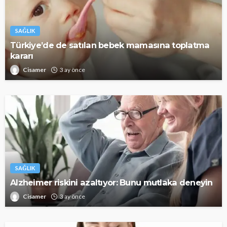
SAĞLIK
Türkiye’de de satılan bebek mamasına toplatma
kararı
Cisamer
3 ay önce
SAĞLIK
Alzheimer riskini azaltıyor: Bunu mutlaka deneyin
Cisamer
3 ay önce