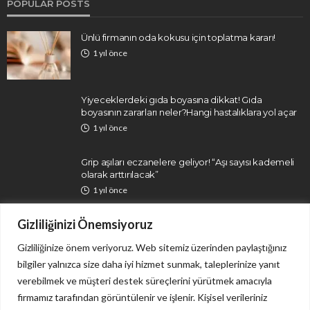
POPULAR POSTS
Ünlü firmanın oda kokusu için toplatma kararı!
1 yıl önce
Yiyeceklerdeki gıda boyasına dikkat! Gıda
boyasının zararları neler?Hangi hastalıklara yol açar
1 yıl önce
Grip aşıları eczanelere geliyor! “Aşı sayısı kademeli
olarak arttırılacak”
1 yıl önce
Gizliliğinizi Önemsiyoruz
Gizliliğinize önem veriyoruz. Web sitemiz üzerinden paylaştığınız
bilgiler yalnızca size daha iyi hizmet sunmak, taleplerinize yanıt
verebilmek ve müşteri destek süreçlerini yürütmek amacıyla
firmamız tarafından görüntülenir ve işlenir. Kişisel verileriniz