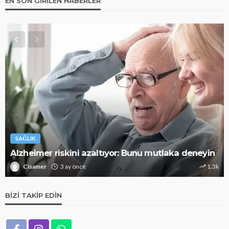
EN SON GIRILEN HABERLER
SAĞLIK
Alzheimer riskini azaltıyor: Bunu mutlaka deneyin
Cisamer
3 ay önce
1.3k
BIZI TAKIP EDIN