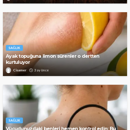
SAĞLIK
Ayak topuğuna limon sürenler o dertten
kurtuluyor
Cisamer
3 ay önce
SAĞLIK
Vücudunuzdaki benleri hemen kontrol edin: Bu