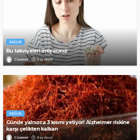
SAĞLIK
Bu takviyeleri ihtiyacınız
Cisamer
3 ay önce
SAĞLIK
Günde yalnızca 3 kısmı yetiyor! Alzheimer riskine
karşı çelikten kalkan
Cisamer
3 ay önce