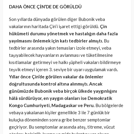
DAHA ÖNCE ÇİN’DE DE GÖRÜLDÜ
Son yıllarda dünyada görülen diğer Bubonik veba
vakalarının haritada Çin’i işaret ettiği görüldü.
Çin
hükümeti durumu yönetmek ve hastalığın daha fazla
yayılmasını önlemek için katı tedbirler almıştı.
Bu
tedbirler arasında yakın temasları izole etmeyi, veba
taşıyabilecek hayvanların avlanması ve tüketilmesine
kısıtlamalar getirmeyi ve halkı şüpheli vakaları bildirmeye
teşvik etmeyi içeren 3. seviye bir uyarı uygulamak vardı
.
Yıllar önce Çin’de görülen vakalar da önlemler
doğrultusunda kontrol altına alınmıştı. Ancak
günümüzde Bubonik veba birçok ülkede yaygınlığını
hâlâ sürdürüyor, en yaygın olanları ise Demokratik
Kongo Cumhuriyeti, Madagaskar ve Peru.
Bu bölgelerde
vebaya yakalanan kişiler genellikle 3 ile 7 günlük bir
kuluçka döneminden sonra gribe benzer semptomlar
geçiriyor. Bu semptomlar arasında ateş, titreme, vücut