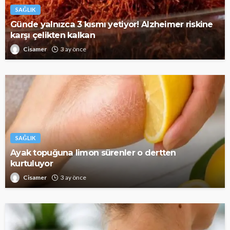
SAĞLIK
Günde yalnızca 3 kısmı yetiyor! Alzheimer riskine
karşı çelikten kalkan
Cisamer
3 ay önce
SAĞLIK
Ayak topuğuna limon sürenler o dertten
kurtuluyor
Cisamer
3 ay önce