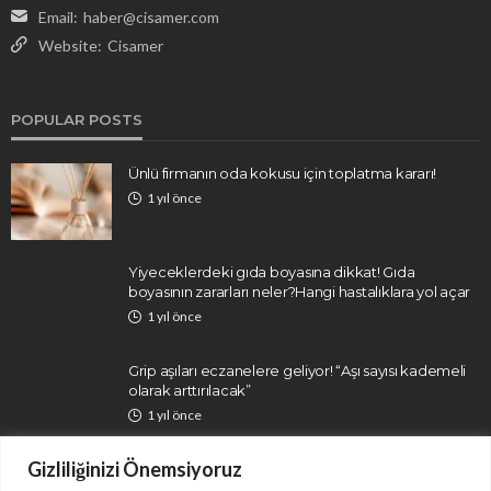
Email:
haber@cisamer.com
Website:
Cisamer
POPULAR POSTS
Ünlü firmanın oda kokusu için toplatma kararı!
1 yıl önce
Yiyeceklerdeki gıda boyasına dikkat! Gıda
boyasının zararları neler?Hangi hastalıklara yol açar
1 yıl önce
Grip aşıları eczanelere geliyor! “Aşı sayısı kademeli
olarak arttırılacak”
1 yıl önce
Gizliliğinizi Önemsiyoruz