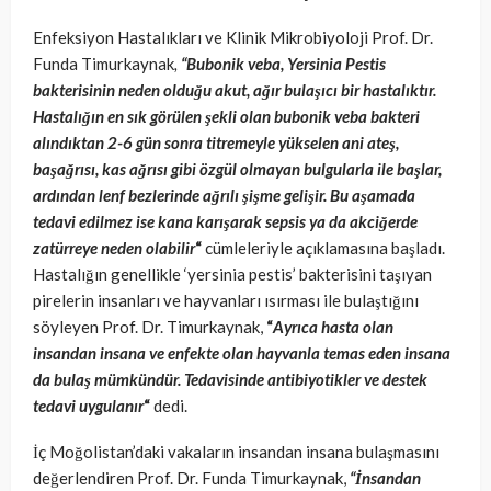
Enfeksiyon Hastalıkları ve Klinik Mikrobiyoloji Prof. Dr.
Funda Timurkaynak
,
“Bubonik veba, Yersinia Pestis
bakterisinin neden olduğu akut, ağır bulaşıcı bir hastalıktır.
Hastalığın en sık görülen şekli olan bubonik veba bakteri
alındıktan 2-6 gün sonra titremeyle yükselen ani ateş,
başağrısı, kas ağrısı gibi özgül olmayan bulgularla ile başlar,
ardından lenf bezlerinde ağrılı şişme gelişir. Bu aşamada
tedavi edilmez ise kana karışarak sepsis ya da akciğerde
zatürreye neden olabilir
“
cümleleriyle açıklamasına başladı.
Hastalığın genellikle ‘yersinia pestis’ bakterisini taşıyan
pirelerin insanları ve hayvanları ısırması ile bulaştığını
söyleyen Prof. Dr. Timurkaynak,
“
Ayrıca hasta olan
insandan insana ve enfekte olan hayvanla temas eden insana
da bulaş mümkündür. Tedavisinde antibiyotikler ve destek
tedavi uygulanır
“
dedi.
İç Moğolistan’daki vakaların insandan insana bulaşmasını
değerlendiren Prof. Dr. Funda Timurkaynak,
“İnsandan