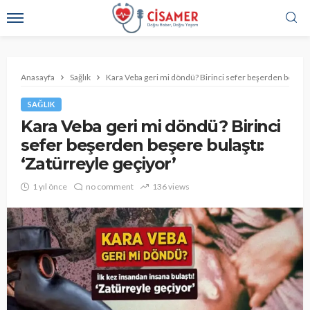
Anasayfa
Sağlık
Kara Veba geri mi döndü? Birinci sefer beşerden beşere b
SAĞLIK
Kara Veba geri mi döndü? Birinci
sefer beşerden beşere bulaştı:
‘Zatürreyle geçiyor’
1 yıl önce
no comment
136 views