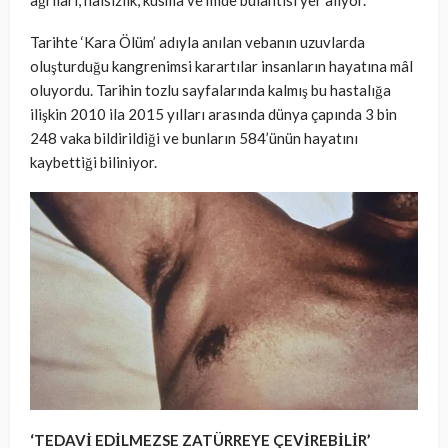
ağrıları, halsizlik, kusma ve mide bulantısı yer alıyor.
Tarihte ‘Kara Ölüm’ adıyla anılan vebanın uzuvlarda
oluşturduğu kangrenimsi karartılar insanların hayatına mâl
oluyordu. Tarihin tozlu sayfalarında kalmış bu hastalığa
ilişkin 2010 ila 2015 yılları arasında dünya çapında 3 bin
248 vaka bildirildiği ve bunların 584’ünün hayatını
kaybettiği biliniyor.
‘TEDAVİ EDİLMEZSE ZATÜRREYE ÇEVİREBİLİR’