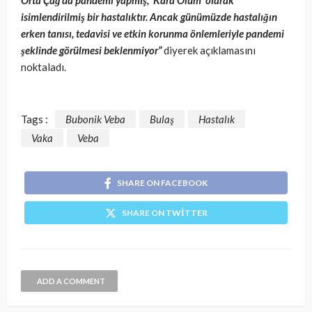
Orta Çağ’da pandemi yapmış, ‘Kara Ölüm’ olarak
isimlendirilmiş bir hastalıktır. Ancak günümüzde hastalığın
erken tanısı, tedavisi ve etkin korunma önlemleriyle pandemi
şeklinde görülmesi beklenmiyor”
diyerek açıklamasını
noktaladı.
Tags :
Bubonik Veba
Bulaş
Hastalık
Vaka
Veba
SHARE ON FACEBOOK
SHARE ON TWITTER
ADD A COMMENT