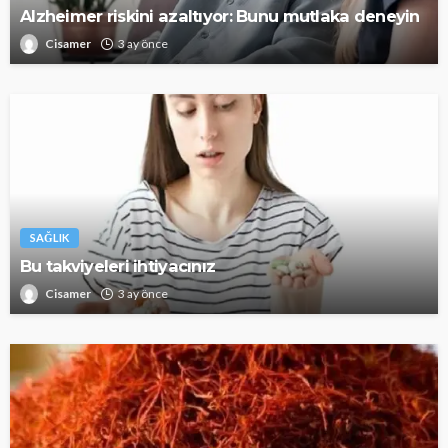
Alzheimer riskini azaltıyor: Bunu mutlaka deneyin
Cisamer
3 ay önce
SAĞLIK
Bu takviyeleri ihtiyacınız
Cisamer
3 ay önce