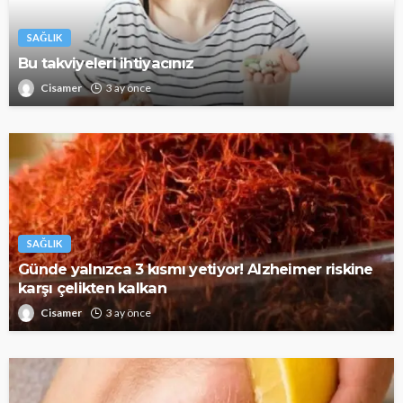
SAĞLIK
Bu takviyeleri ihtiyacınız
Cisamer
3 ay önce
SAĞLIK
Günde yalnızca 3 kısmı yetiyor! Alzheimer riskine
karşı çelikten kalkan
Cisamer
3 ay önce