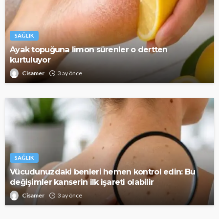
SAĞLIK
Ayak topuğuna limon sürenler o dertten
kurtuluyor
Cisamer
3 ay önce
SAĞLIK
Vücudunuzdaki benleri hemen kontrol edin: Bu
değişimler kanserin ilk işareti olabilir
Cisamer
3 ay önce