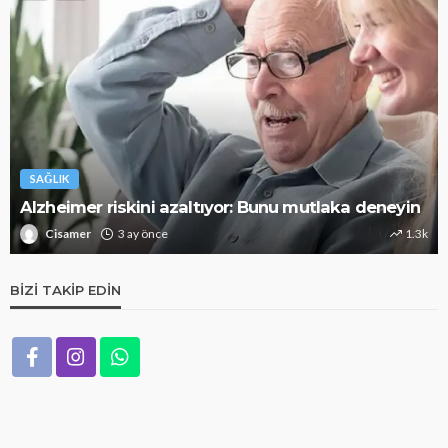
SAĞLIK
Alzheimer riskini azaltıyor: Bunu mutlaka deneyin
Cisamer
3 ay önce
1.3k
BIZI TAKIP EDIN