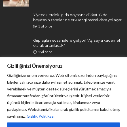
Yiyeceklerdeki gıda boyasına dikkat! Gıda
boyasının zararları neler?Hangi hastalıklara yol açar
1 yıl önce
Grip aşıları eczanelere geliyor! “Aşı sayısı kademeli
olarak arttırılacak”
1 yıl önce
Gizliliğinizi Önemsiyoruz
Gizliliğinize önem veriyoruz. Web sitemiz üzerinden paylaştığınız
bilgiler yalnızca size daha iyi hizmet sunmak, taleplerinize yanıt
verebilmek ve müşteri destek süreçlerini yürütmek amacıyla
firmamız tarafından görüntülenir ve işlenir. Kişisel verileriniz
İletişim
Gizlilik Politikası
üçüncü kişilerle ticari amaçla satılmaz, kiralanmaz veya
paylaşılmaz. Websitemizi kullanarak gizlilik politikamızı kabul etmiş
sayılırsınız.
Gizlilik Politikası
Sitemizdeki tüm içerikler yalnızca bilgi ve haber niteliği taşımakta olup, herhangi bir tedavi