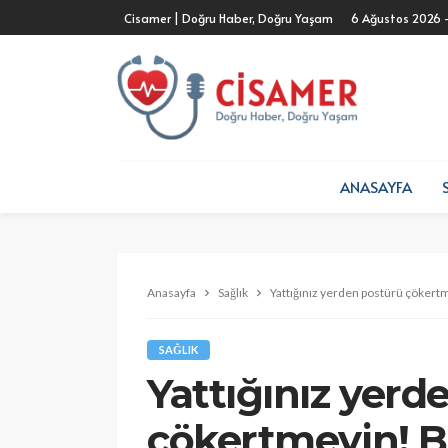
Cisamer | Doğru Haber, Doğru Yaşam
6 Ağustos 2026 
ANASAYFA
Anasayfa
Sağlık
Yattığınız yerden postürü çökert
SAĞLIK
Yattığınız yerd
çökertmeyin! 