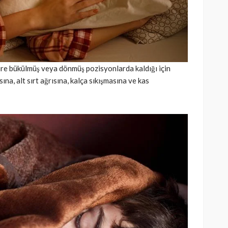
üre bükülmüş veya dönmüş pozisyonlarda kaldığı için
ına, alt sırt ağrısına, kalça sıkışmasına ve kas