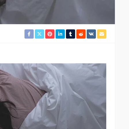
SAĞLIK
kısmı
 riskine
Türkiye’de de satılan bebek
kan
mamasına toplatma kararı
391
Cisamer
3 ay önce
961