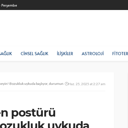
- Perşembe
SAĞLIK
CINSEL SAĞLIK
İLIŞKILER
ASTROLOJI
FITOTER
meyin! Bozukluk uykuda başlıyor, durumunuzu düzeltin
Haz. 25, 2025 at 2:27 am
en postürü
Bozukluk uykuda