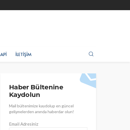
API
İLETIŞIM
Haber Bültenine
Kaydolun
Mail bültenimize kaydolup en güncel
gelişmelerden anında haberdar olun!
Email Adresiniz