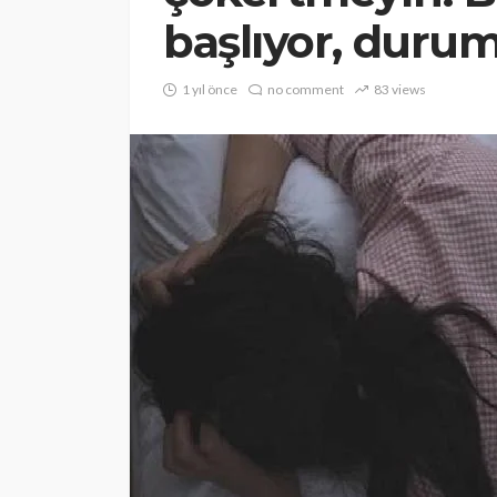
başlıyor, duru
1 yıl önce
no comment
83 views