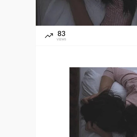
SAĞLIK
Günde yalnızca 3 
yetiyor! Alzheimer
83
karşı çelikten kal
VIEWS
Cisamer
3 ay önce