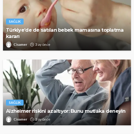
SAĞLIK
Türkiye’de de satılan bebek mamasına toplatma
kararı
Cisamer
3 ay önce
SAĞLIK
Alzheimer riskini azaltıyor: Bunu mutlaka deneyin
Cisamer
3 ay önce