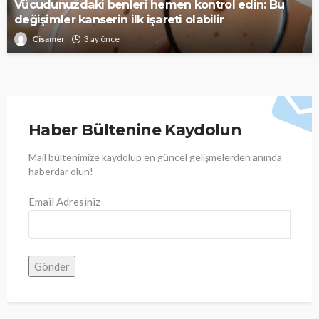
Vücudunuzdaki benleri hemen kontrol edin: Bu
değişimler kanserin ilk işareti olabilir
Cisamer
3 ay önce
Haber Bültenine Kaydolun
Mail bültenimize kaydolup en güncel gelişmelerden anında
haberdar olun!
Email Adresiniz