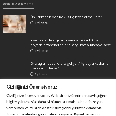
POPULAR POSTS
Ünlü firmanın oda kokusu için toplatma kararı!
1 yıl önce
Yiyeceklerdeki gıda boyasına dikkat! Gıda
boyasının zararları neler?Hangi hastalıklara yol açar
1 yıl önce
Grip aşıları eczanelere geliyor! “Aşı sayısı kademeli
olarak arttırılacak”
1 yıl önce
Gizliliğinizi Önemsiyoruz
Gizliliğinize önem veriyoruz. Web sitemiz üzerinden paylaştığınız
bilgiler yalnızca size daha iyi hizmet sunmak, taleplerinize yanıt
verebilmek ve müşteri destek süreçlerini yürütmek amacıyla
firmamız tarafından görüntülenir ve işlenir. Kişisel verileriniz