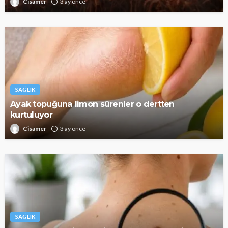
Cisamer
3 ay önce
SAĞLIK
Ayak topuğuna limon sürenler o dertten
kurtuluyor
Cisamer
3 ay önce
SAĞLIK