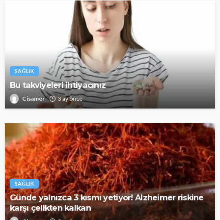
SAĞLIK
Bu takviyeleri ihtiyacınız
Cisamer
3 ay önce
SAĞLIK
Günde yalnızca 3 kısmı yetiyor! Alzheimer riskine
karşı çelikten kalkan