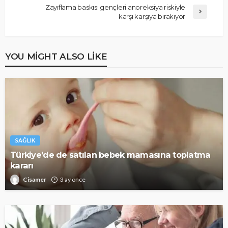
Zayıflama baskısı gençleri anoreksiya riskiyle
karşı karşıya bırakıyor
YOU MIGHT ALSO LIKE
SAĞLIK
Türkiye’de de satılan bebek mamasına toplatma
kararı
Cisamer
3 ay önce