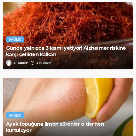
SAĞLIK
Günde yalnızca 3 kısmı yetiyor! Alzheimer riskine
karşı çelikten kalkan
Cisamer
3 ay önce
SAĞLIK
Ayak topuğuna limon sürenler o dertten
kurtuluyor