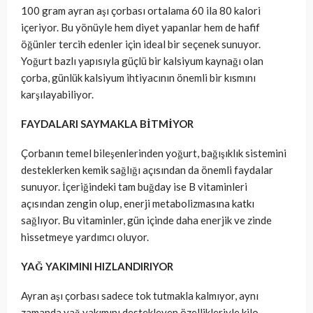
100 gram ayran aşı çorbası ortalama 60 ila 80 kalori
içeriyor. Bu yönüyle hem diyet yapanlar hem de hafif
öğünler tercih edenler için ideal bir seçenek sunuyor.
Yoğurt bazlı yapısıyla güçlü bir kalsiyum kaynağı olan
çorba, günlük kalsiyum ihtiyacının önemli bir kısmını
karşılayabiliyor.
FAYDALARI SAYMAKLA BİTMİYOR
Çorbanın temel bileşenlerinden yoğurt, bağışıklık sistemini
desteklerken kemik sağlığı açısından da önemli faydalar
sunuyor. İçeriğindeki tam buğday ise B vitaminleri
açısından zengin olup, enerji metabolizmasına katkı
sağlıyor. Bu vitaminler, gün içinde daha enerjik ve zinde
hissetmeye yardımcı oluyor.
YAĞ YAKIMINI HIZLANDIRIYOR
Ayran aşı çorbası sadece tok tutmakla kalmıyor, aynı
zamanda yağ yakımını destekleyen özellikleriyle kilo