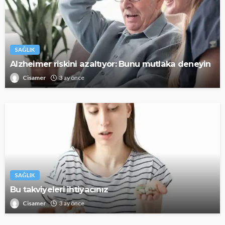
SAĞLIK
Alzheimer riskini azaltıyor: Bunu mutlaka deneyin
Cisamer
3 ay önce
SAĞLIK
Bu takviyeleri ihtiyacınız
Cisamer
3 ay önce