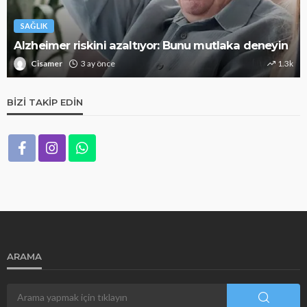
SAĞLIK
Alzheimer riskini azaltıyor: Bunu mutlaka deneyin
Cisamer
3 ay önce
1.3k
BIZI TAKIP EDIN
ARAMA