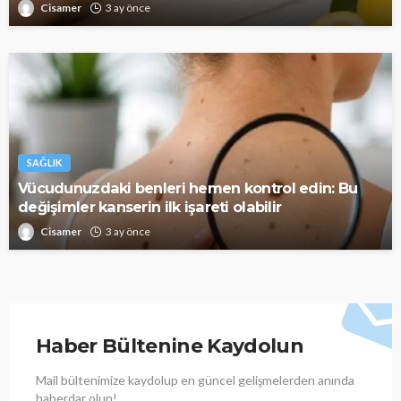
Cisamer
3 ay önce
SAĞLIK
Vücudunuzdaki benleri hemen kontrol edin: Bu
değişimler kanserin ilk işareti olabilir
Cisamer
3 ay önce
Haber Bültenine Kaydolun
Mail bültenimize kaydolup en güncel gelişmelerden anında
haberdar olun!