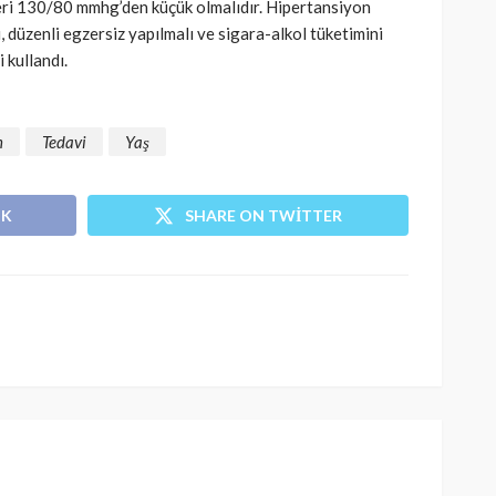
eri 130/80 mmhg’den küçük olmalıdır. Hipertansiyon
, düzenli egzersiz yapılmalı ve sigara-alkol tüketimini
 kullandı.
n
Tedavi
Yaş
OK
SHARE ON TWITTER