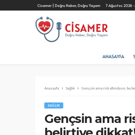
Cisamer | Doğru Haber, Doğru Yaşam
7 Ağustos 2026 
ANASAYFA
Anasayfa
Sağlık
Gençsin ama risk altındasın, bu bel
SAĞLIK
Gençsin ama ris
belirtiye dikkat