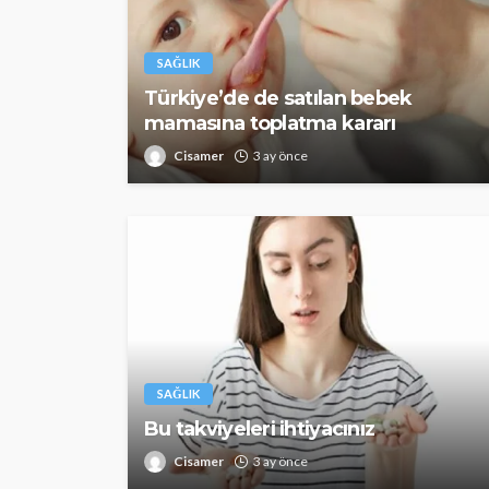
SAĞLIK
Türkiye’de de satılan bebek
mamasına toplatma kararı
Cisamer
3 ay önce
SAĞLIK
Bu takviyeleri ihtiyacınız
SAĞLIK
Cisamer
3 ay önce
Günde yalnızca 3 