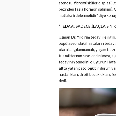
stenozu, fibromüsküler displazi),
bezinden fazla hormon salınımı). 
mutlaka irdelenmelidir” diye konuş
‘TEDAVİ SADECE İLAÇLA SINI
Uzman Dr. Yıldırım tedavi ile ilgil
popülasyondaki hastaların tedavis
olarak algılanmamalı, yaşam tarzı 
tuz miktarının sınırlandırılması, si
tedavinin temelini oluşturur. Haft
altta yatan patolojik bir durum v
hastalıkları, tiroit bozuklukları,
dedi.