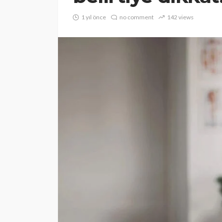
1 yıl önce
no comment
142 views