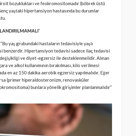
 tiroit bozuklukları ve feokromositomadır (böbrek üstü
Genç yaştaki hipertansiyon hastasında bu durumlar
tu.
RLANDIRILMAMALI’
i, “Bu yaş grubundaki hastaların tedavisiyle yaşlı
i benzerdir. Hipertansiyon tedavisi sadece ilaç tedavisi
değişikliği ve diyet-egzersiz ile desteklenmelidir. Alınan
gara ve alkol kullanımının bırakılması, kilo verilmesi
ada en az 150 dakika aerobik egzersiz yapılmalıdır. Eğer
arsa (primer hiperaldosteronizm, renovasküler
 feokromositoma) bunlara yönelik girişimler planlanmalıdır”