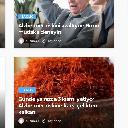
SAĞLIK
Alzheimer riskini azaltıyor: Bunu
mutlaka deneyin
Cisamer
3 ay önce
SAĞLIK
Günde yalnızca 3 kısmı yetiyor!
Alzheimer riskine karşı çelikten
kalkan
Cisamer
3 ay önce
SAĞLIK
kısmı