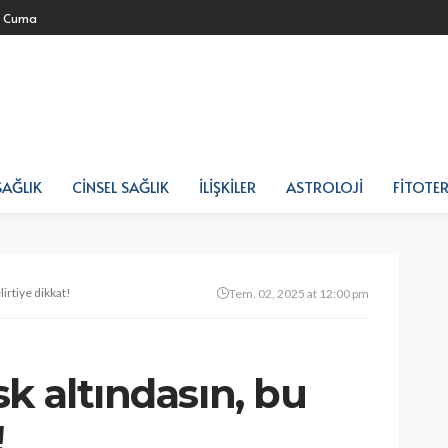
- Cuma
SAĞLIK
CINSEL SAĞLIK
İLIŞKILER
ASTROLOJI
FITOTER
irtiye dikkat!
Tem. 02, 2025 at 12:00 pm
k altındasın, bu
!