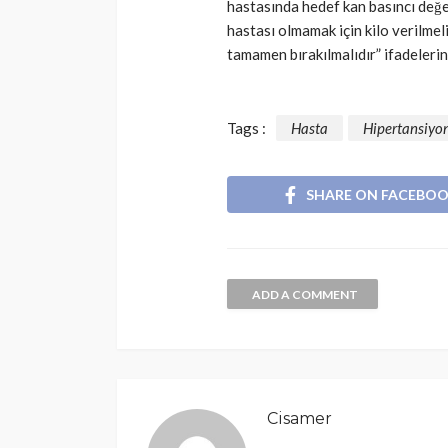
hastasında hedef kan basıncı değ
hastası olmamak için kilo verilmeli
tamamen bırakılmalıdır” ifadelerini
Tags :
Hasta
Hipertansiyo
SHARE ON FACEBO
ADD A COMMENT
Cisamer