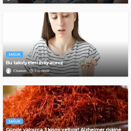
SAĞLIK
Bu takviyeleri ihtiyacınız
Cisamer
3 ay önce
SAĞLIK
Günde yalnızca 3 kısmı yetiyor! Alzheimer riskine