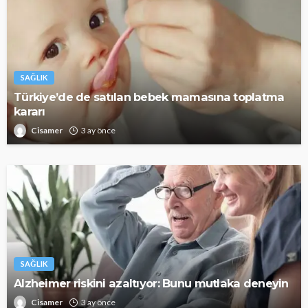
SAĞLIK
Türkiye’de de satılan bebek mamasına toplatma
kararı
Cisamer
3 ay önce
SAĞLIK
Alzheimer riskini azaltıyor: Bunu mutlaka deneyin
Cisamer
3 ay önce