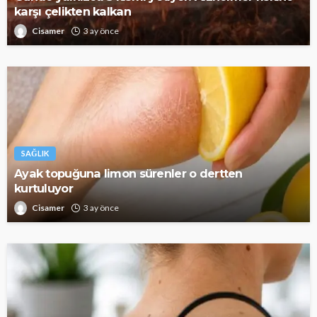
karşı çelikten kalkan
Cisamer
3 ay önce
SAĞLIK
Ayak topuğuna limon sürenler o dertten
kurtuluyor
Cisamer
3 ay önce