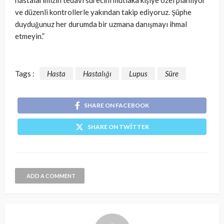
hastalarımızın tedavi sürecini mutlaka kişiye özel planlıyor
ve düzenli kontrollerle yakından takip ediyoruz. Şüphe
duyduğunuz her durumda bir uzmana danışmayı ihmal
etmeyin.”
Tags :
Hasta
Hastalığı
Lupus
Süre
SHARE ON FACEBOOK
SHARE ON TWITTER
ADD A COMMENT