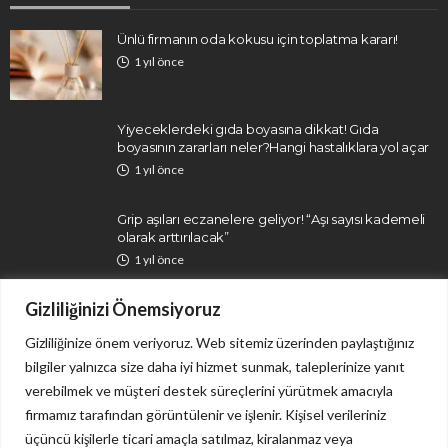
Ünlü firmanın oda kokusu için toplatma kararı!
1 yıl önce
Yiyeceklerdeki gıda boyasına dikkat! Gıda
boyasının zararları neler?Hangi hastalıklara yol açar
1 yıl önce
Grip aşıları eczanelere geliyor! “Aşı sayısı kademeli
olarak arttırılacak”
1 yıl önce
Gizliliğinizi Önemsiyoruz
Gizliliğinize önem veriyoruz. Web sitemiz üzerinden paylaştığınız
bilgiler yalnızca size daha iyi hizmet sunmak, taleplerinize yanıt
verebilmek ve müşteri destek süreçlerini yürütmek amacıyla
firmamız tarafından görüntülenir ve işlenir. Kişisel verileriniz
İletişim
Gizlilik Politikası
üçüncü kişilerle ticari amaçla satılmaz, kiralanmaz veya