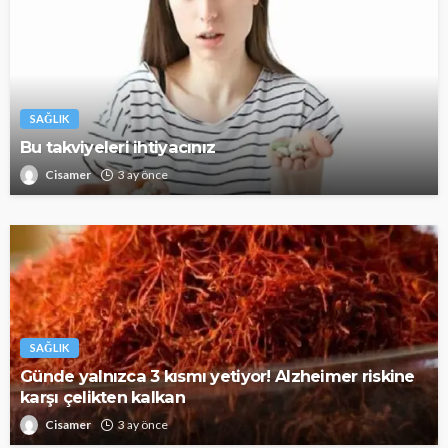
SAĞLIK
Bu takviyeleri ihtiyacınız
Cisamer
3 ay önce
SAĞLIK
Günde yalnızca 3 kısmı yetiyor! Alzheimer riskine
karşı çelikten kalkan
Cisamer
3 ay önce