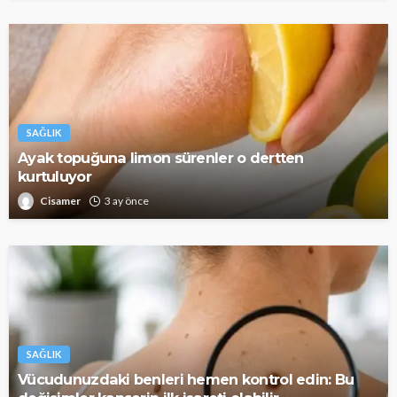
SAĞLIK
Ayak topuğuna limon sürenler o dertten
kurtuluyor
Cisamer
3 ay önce
SAĞLIK
Vücudunuzdaki benleri hemen kontrol edin: Bu