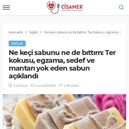
Anasayfa
Sağlık
Ne keçi sabunu ne de bıttım: Ter kokusu, egzama, sedef
SAĞLIK
Ne keçi sabunu ne de bıttım: Ter
kokusu, egzama, sedef ve
mantarı yok eden sabun
açıklandı
1 yıl önce
no comment
1.3k views