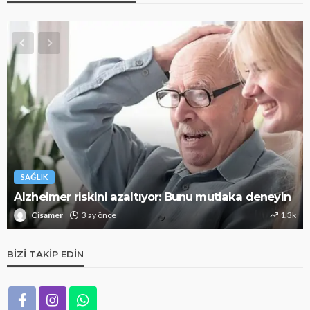
SAĞLIK
Alzheimer riskini azaltıyor: Bunu mutlaka deneyin
Cisamer
3 ay önce
1.3k
BIZI TAKIP EDIN