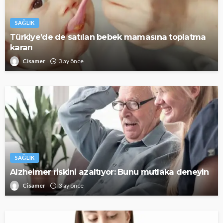
SAĞLIK
Türkiye’de de satılan bebek mamasına toplatma
kararı
Cisamer
3 ay önce
SAĞLIK
Alzheimer riskini azaltıyor: Bunu mutlaka deneyin
Cisamer
3 ay önce