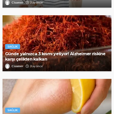
Cisamer
3 ay önce
SAĞLIK
Günde yalnızca 3 kısmı yetiyor! Alzheimer riskine
karşı çelikten kalkan
Cisamer
3 ay önce
SAĞLIK