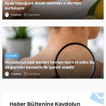
Ayak topuğuna limon sürenler o dertten
kurtuluyor
Cisamer
3 ay önce
SAĞLIK
Vücudunuzdaki benleri hemen kontrol edin: Bu
değişimler kanserin ilk işareti olabilir
Cisamer
3 ay önce
Haber Bültenine Kaydolun