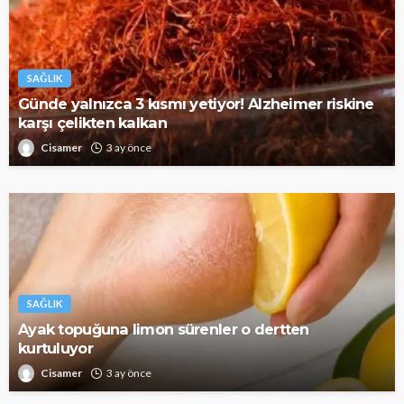
SAĞLIK
Günde yalnızca 3 kısmı yetiyor! Alzheimer riskine
karşı çelikten kalkan
Cisamer
3 ay önce
SAĞLIK
Ayak topuğuna limon sürenler o dertten
kurtuluyor
Cisamer
3 ay önce