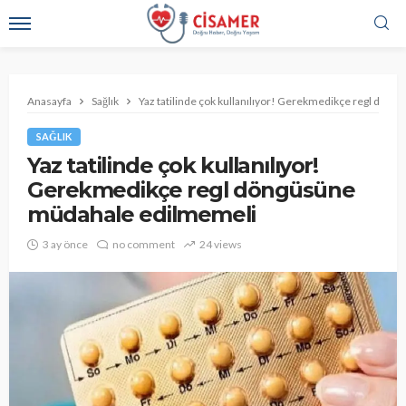
Anasayfa
Sağlık
Yaz tatilinde çok kullanılıyor! Gerekmedikçe regl dö
SAĞLIK
Yaz tatilinde çok kullanılıyor!
Gerekmedikçe regl döngüsüne
müdahale edilmemeli
3 ay önce
no comment
24 views