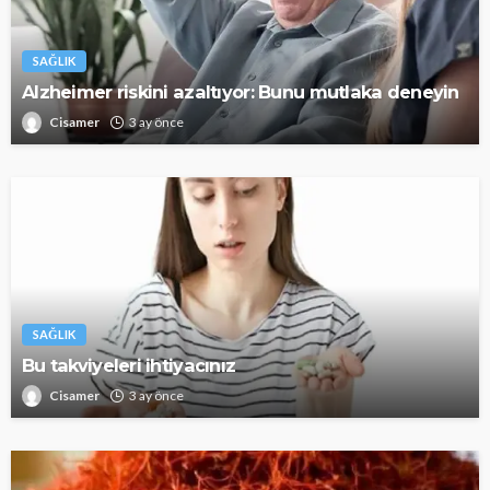
SAĞLIK
Alzheimer riskini azaltıyor: Bunu mutlaka deneyin
Cisamer
3 ay önce
SAĞLIK
Bu takviyeleri ihtiyacınız
Cisamer
3 ay önce