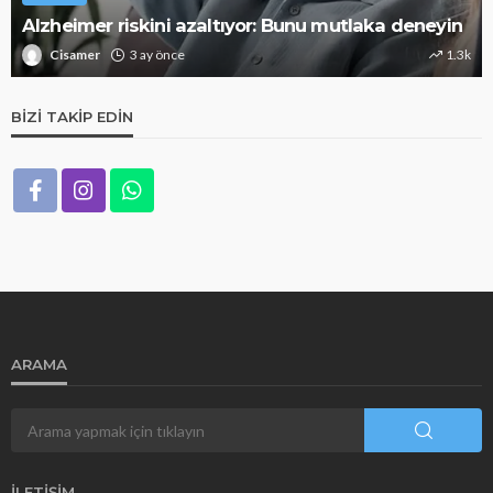
Alzheimer riskini azaltıyor: Bunu mutlaka deneyin
Cisamer
3 ay önce
1.3k
BIZI TAKIP EDIN
ARAMA
İLETIŞIM