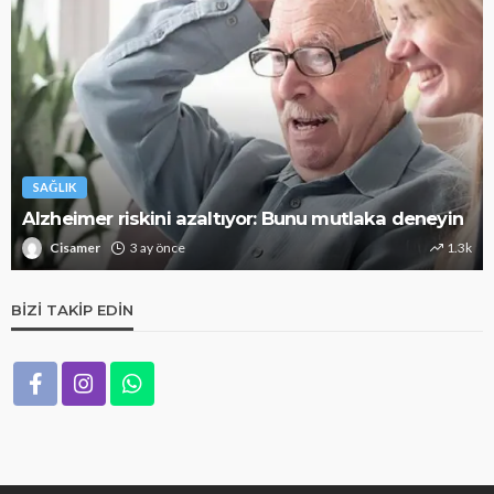
SAĞLIK
Alzheimer riskini azaltıyor: Bunu mutlaka deneyin
Cisamer
3 ay önce
1.3k
BIZI TAKIP EDIN