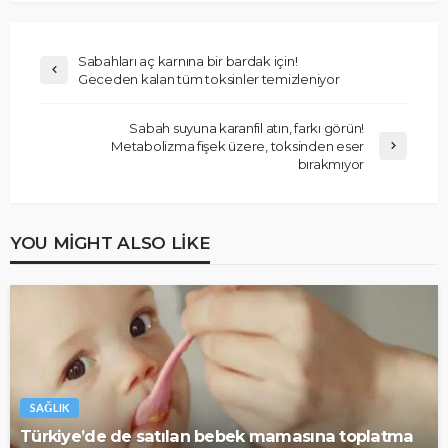
Sabahları aç karnına bir bardak için!
Geceden kalan tüm toksinler temizleniyor
Sabah suyuna karanfil atın, farkı görün!
Metabolizma fişek üzere, toksinden eser
bırakmıyor
YOU MIGHT ALSO LIKE
SAĞLIK
Türkiye’de de satılan bebek mamasına toplatma