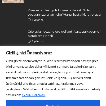
Yiyeceklerdeki gıda boyasına dikkat! Gıda
boyasının zararları neler?Hangi hastalıklara yol açar
1 yıl önce
Grip aşıları eczanelere geliyor! “Aşı sayısı kademeli
olarak arttırılacak”
1 yıl önce
Gizliliğinizi Önemsiyoruz
Gizliliğinize önem veriyoruz. Web sitemiz üzerinden paylaştığınız
bilgiler yalnızca size daha iyi hizmet sunmak, taleplerinize yanıt
verebilmek ve müşteri destek süreçlerini yürütmek amacıyla
firmamız tarafından görüntülenir ve işlenir. Kişisel verileriniz
İletişim
Gizlilik Politikası
üçüncü kişilerle ticari amaçla satılmaz, kiralanmaz veya
paylaşılmaz. Websitemizi kullanarak gizlilik politikamızı kabul etmiş
sayılırsınız.
Gizlilik Politikası
Sitemizdeki tüm içerikler yalnızca bilgi ve haber niteliği taşımakta olup, herhangi bir tedavi
Anladım.
önerisi ya da uygulama tavsiyesi değildir. Copyright © 2024 Tüm Hakları Saklıdır. Cisamer | Doğru