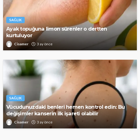
SAĞLIK
Ayak topuğuna limon sürenler o dertten
kurtuluyor
Cisamer
3 ay önce
SAĞLIK
Vücudunuzdaki benleri hemen kontrol edin: Bu
değişimler kanserin ilk işareti olabilir
Cisamer
3 ay önce