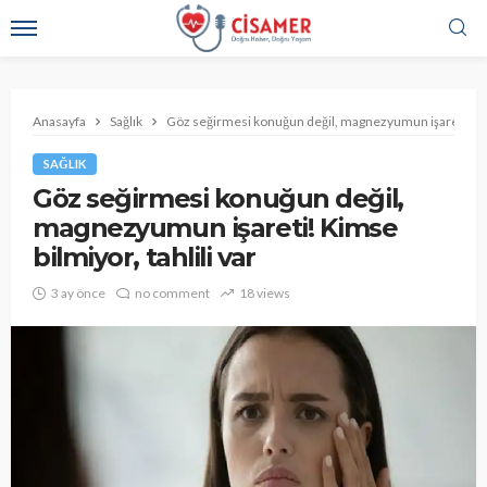
Anasayfa
Sağlık
Göz seğirmesi konuğun değil, magnezyumun işareti! Kims
SAĞLIK
Göz seğirmesi konuğun değil,
magnezyumun işareti! Kimse
bilmiyor, tahlili var
3 ay önce
no comment
18 views