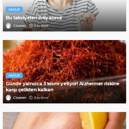
SAĞLIK
Bu takviyeleri ihtiyacınız
Cisamer
3 ay önce
SAĞLIK
Günde yalnızca 3 kısmı yetiyor! Alzheimer riskine
karşı çelikten kalkan
Cisamer
3 ay önce