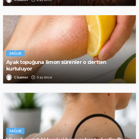
SAĞLIK
Ayak topuğuna limon sürenler o dertten
kurtuluyor
Cisamer
3 ay önce
SAĞLIK