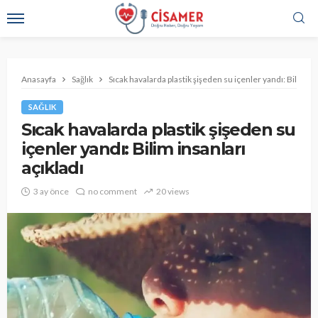
Anasayfa
Sağlık
Sıcak havalarda plastik şişeden su içenler yandı: Bilim ins
SAĞLIK
Sıcak havalarda plastik şişeden su
içenler yandı: Bilim insanları
açıkladı
3 ay önce
no comment
20 views