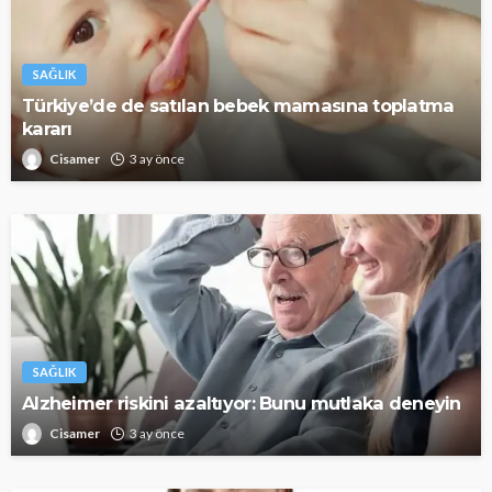
SAĞLIK
Türkiye’de de satılan bebek mamasına toplatma
kararı
Cisamer
3 ay önce
SAĞLIK
Alzheimer riskini azaltıyor: Bunu mutlaka deneyin
Cisamer
3 ay önce