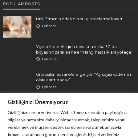
POPULAR POSTS
Ünlü firmanın oda kokusu için toplatma kararı!
1 yıl önce
Yiyeceklerdeki gıda boyasına dikkat! Gıda
boyasının zararları neler?Hangi hastalıklara yol açar
1 yıl önce
Grip aşıları eczanelere geliyor! “Aşı sayısı kademeli
olarak arttırılacak”
1 yıl önce
Gizliliğinizi Önemsiyoruz
Gizliliğinize önem veriyoruz. Web sitemiz üzerinden paylaştığınız
bilgiler yalnızca size daha iyi hizmet sunmak, taleplerinize yanıt
verebilmek ve müşteri destek süreçlerini yürütmek amacıyla
firmamız tarafından görüntülenir ve işlenir. Kişisel verileriniz