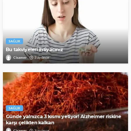
SAĞLIK
Bu takviyeleri ihtiyacınız
Cisamer
3 ay önce
SAĞLIK
Günde yalnızca 3 kısmı yetiyor! Alzheimer riskine
karşı çelikten kalkan
Cisamer
3 ay önce