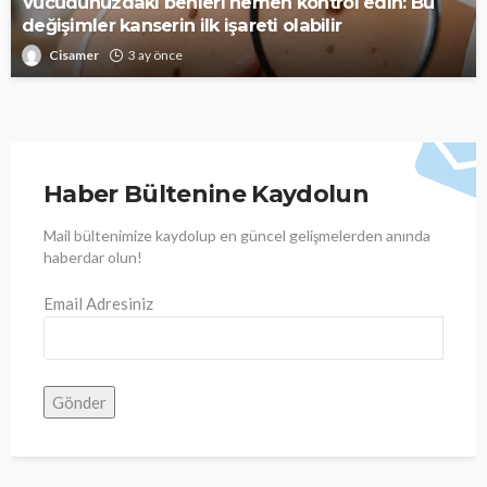
Vücudunuzdaki benleri hemen kontrol edin: Bu
değişimler kanserin ilk işareti olabilir
Cisamer
3 ay önce
Haber Bültenine Kaydolun
Mail bültenimize kaydolup en güncel gelişmelerden anında
haberdar olun!
Email Adresiniz